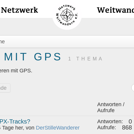
he
 MIT GPS
1 THEMA
eren mit GPS.
nde
Antworten /
Aufrufe
GPX-Tracks?
0
Antworten:
868
Aufrufe:
 Tage her, von
DerStilleWanderer