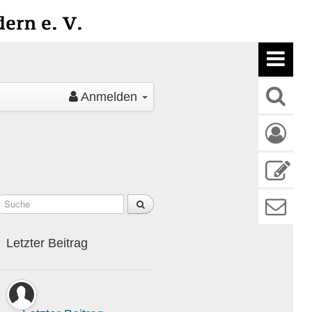
H
S
Anmelden
A
N
K
Letzter Beitrag