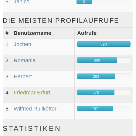
5
Janico
2
DIE MEISTEN PROFILAUFRUFE
#
Benutzername
Aufrufe
1
Jochen
398
2
Romania
300
3
Herbert
283
4
Friedmar Erfurt
278
5
Wilfried Rullkötter
267
STATISTIKEN