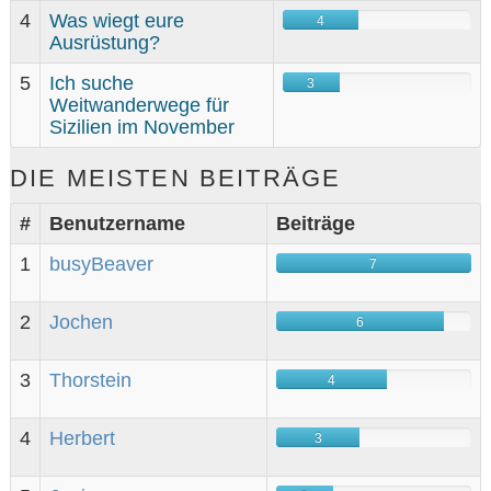
4
Was wiegt eure
4
Ausrüstung?
Ne
5
Ich suche
3
Weitwanderwege für
Sizilien im November
DIE MEISTEN BEITRÄGE
Ko
#
Benutzername
Beiträge
1
busyBeaver
7
2
Jochen
6
3
Thorstein
4
4
Herbert
3