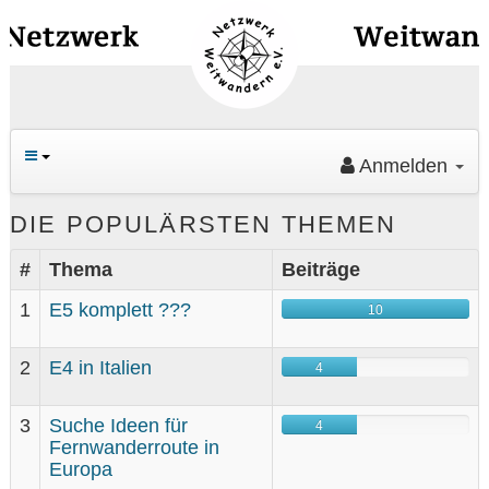
Navig
an/au
Anmelden
Ha
DIE POPULÄRSTEN THEMEN
#
Thema
Beiträge
1
E5 komplett ???
10
Su
2
E4 in Italien
4
3
Suche Ideen für
4
An
Fernwanderroute in
Europa