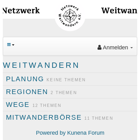
Navig
an/au
Anmelden
Ha
WEITWANDERN
PLANUNG
KEINE THEMEN
REGIONEN
2 THEMEN
Su
WEGE
12 THEMEN
MITWANDERBÖRSE
11 THEMEN
An
Powered by
Kunena Forum