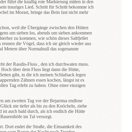
 führt die knallig rote Markierung mitten in den
in trauriges Lied. Schritt für Schritt bekomme ich
chel im Morast, bringe das Bein fast nicht mehr
 schon, weil die Übergänge zwischen den Hütten
morgens um sieben los, abends um sieben ankommen
 hierher zu kommen, wie schön dieses Saltfjellet
 rennen die Vögel, dass ich sie gleich wieder aus
end Metern über Normalnull das sogenannte
ht der Raudis-Fluss , den ich durchwaten muss.
 Hoch über dem Fluss liegt dann die Hütte,
Betten gibt, in die ich meinen Schlafsack legen
appernden Zähnen essen kochen, längst ist es
ollen Tag erlebt zu haben. Ohne einer einzigen
en am zweiten Tag vor der Bejarstua endlose
ück nie tiefer als bis zu den Knöcheln, ziehe
st auch bald durch, als ich endlich die Hütte
e Bauernhöfe im Tal versorgt.
. Dort endet die Straße, die Einsamkeit des
ängen vom Regen der Nacht noch Tropfen,