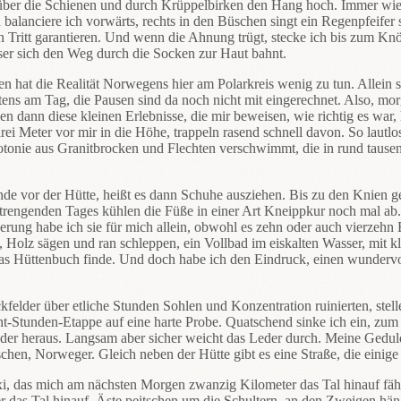
er die Schienen und durch Krüppelbirken den Hang hoch. Immer wieder
lanciere ich vorwärts, rechts in den Büschen singt ein Regenpfeifer se
n Tritt garantieren. Und wenn die Ahnung trügt, stecke ich bis zum Knö
er sich den Weg durch die Socken zur Haut bahnt.
n hat die Realität Norwegens hier am Polarkreis wenig zu tun. Allein
istens am Tag, die Pausen sind da noch nicht mit eingerechnet. Also, 
en dann diese kleinen Erlebnisse, die mir beweisen, wie richtig es war,
ei Meter vor mir in die Höhe, trappeln rasend schnell davon. So lautlos
notonie aus Granitbrocken und Flechten verschwimmt, die in rund taus
de vor der Hütte, heißt es dann Schuhe ausziehen. Bis zu den Knien ge
trengenden Tages kühlen die Füße in einer Art Kneippkur noch mal ab.
derung habe ich sie für mich allein, obwohl es zehn oder auch vierzehn 
Holz sägen und ran schleppen, ein Vollbad im eiskalten Wasser, mit kl
n das Hüttenbuch finde. Und doch habe ich den Eindruck, einen wunderv
elder über etliche Stunden Sohlen und Konzentration ruinierten, stell
Stunden-Etappe auf eine harte Probe. Quatschend sinke ich ein, zum Gl
er heraus. Langsam aber sicher weicht das Leder durch. Meine Geduld i
schen, Norweger. Gleich neben der Hütte gibt es eine Straße, die einig
i, das mich am nächsten Morgen zwanzig Kilometer das Tal hinauf fährt
r das Tal hinauf. Äste peitschen um die Schultern, an den Zweigen h