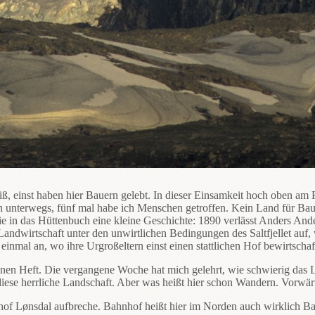
ß, einst haben hier Bauern gelebt. In dieser Einsamkeit hoch oben am P
h unterwegs, fünf mal habe ich Menschen getroffen. Kein Land für Bau
ie in das Hüttenbuch eine kleine Geschichte: 1890 verlässt Anders Ande
 Landwirtschaft unter den unwirtlichen Bedingungen des Saltfjellet au
einmal an, wo ihre Urgroßeltern einst einen stattlichen Hof bewirtscha
fenen Heft. Die vergangene Woche hat mich gelehrt, wie schwierig das
diese herrliche Landschaft. Aber was heißt hier schon Wandern. Vorwärt
hof Lønsdal aufbreche. Bahnhof heißt hier im Norden auch wirklich Ba