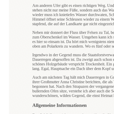
Am anderen Ufer gibt es einen richtigen Weg. Und 
stehen nicht nur meine Füße, sondern auch das Wass
wieder muss ich knietiefes Wasser durchwaten, Sch
Himmel öffnet seine Schleusen wieder zu einem Wol
stapfend, die auf der Landkarte gar nicht eingezeic
Neben mir donnert der Fluss über Felsen zu Tal, bes
zum Oberschenkel im Wasser. Umgehen kann ich solc
es hier so einsam ist. Da hört mich wenigstens ni
oben am Polarkreis zu wandern. Wo es fünf oder sech
Irgendwo in der Gegend muss die Staatsforstverwal
Dauerregen abgesoffen ist. Da zweigt auch schon e
schönes Holzgebäude verspricht Trockenheit. Ein 
lang. Egal, Hauptsache ein Dach über dem Kopf u
Auch am nächsten Tag hält mich Dauerregen in Gran
ihrer Großmutter Anna Christine berichten, die al
begonnen hat. Nach den Strapazen der vergangene
bullernden Ofen sitze, verstehe ich aber auch die
wunderschönen, wilden Gegend, die einst Heimat h
Allgemeine Informationen