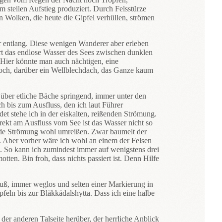
steilen Aufstieg produziert. Durch Felsstürze
 Wolken, die heute die Gipfel verhüllen, strömen
er entlang. Diese wenigen Wanderer aber erleben
rt das endlose Wasser des Sees zwischen dunklen
 Hier könnte man auch nächtigen, eine
hoch, darüber ein Wellblechdach, das Ganze kaum
 über etliche Bäche springend, immer unter den
h bis zum Ausfluss, den ich laut Führer
t stehe ich in der eiskalten, reißenden Strömung.
irekt am Ausfluss vom See ist das Wasser nicht so
ßende Strömung wohl umreißen. Zwar baumelt der
. Aber vorher wäre ich wohl an einem der Felsen
. So kann ich zumindest immer auf wenigstens drei
ten. Bin froh, dass nichts passiert ist. Denn Hilfe
ß, immer weglos und selten einer Markierung in
eln bis zur Blåkkådalshytta. Dass ich eine halbe
der anderen Talseite herüber, der herrliche Anblick