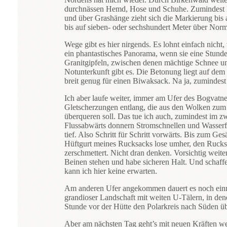
durchnässen Hemd, Hose und Schuhe. Zumindest Hem
und über Grashänge zieht sich die Markierung bis
bis auf sieben- oder sechshundert Meter über Norma
Wege gibt es hier nirgends. Es lohnt einfach nicht
ein phantastisches Panorama, wenn sie eine Stund
Granitgipfeln, zwischen denen mächtige Schnee und
Notunterkunft gibt es. Die Betonung liegt auf de
breit genug für einen Biwaksack. Na ja, zumindest 
Ich aber laufe weiter, immer am Ufer des Bogvatne
Gletscherzungen entlang, die aus den Wolken zum S
überqueren soll. Das tue ich auch, zumindest im z
Flussabwärts donnern Stromschnellen und Wasserfäll
tief. Also Schritt für Schritt vorwärts. Bis zum 
Hüftgurt meines Rucksacks lose umher, den Rucksa
zerschmettert. Nicht dran denken. Vorsichtig wei
Beinen stehen und habe sicheren Halt. Und schaffe 
kann ich hier keine erwarten.
Am anderen Ufer angekommen dauert es noch einma
grandioser Landschaft mit weiten U-Tälern, in den
Stunde vor der Hütte den Polarkreis nach Süden übe
Aber am nächsten Tag geht’s mit neuen Kräften weit