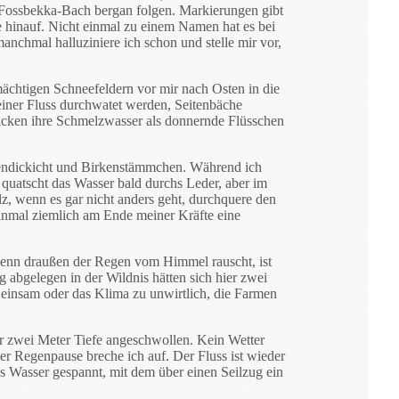
 Fossbekka-Bach bergan folgen. Markierungen gibt
e hinauf. Nicht einmal zu einem Namen hat es bei
nchmal halluziniere ich schon und stelle mir vor,
mächtigen Schneefeldern vor mir nach Osten in die
leiner Fluss durchwatet werden, Seitenbäche
icken ihre Schmelzwasser als donnernde Flüsschen
idendickicht und Birkenstämmchen. Während ich
quatscht das Wasser bald durchs Leder, aber im
z, wenn es gar nicht anders geht, durchquere den
einmal ziemlich am Ende meiner Kräfte eine
 wenn draußen der Regen vom Himmel rauscht, ist
 abgelegen in der Wildnis hätten sich hier zwei
g einsam oder das Klima zu unwirtlich, die Farmen
r zwei Meter Tiefe angeschwollen. Kein Wetter
er Regenpause breche ich auf. Der Fluss ist wieder
as Wasser gespannt, mit dem über einen Seilzug ein