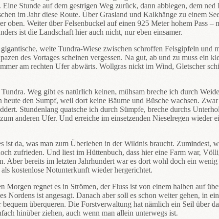
en. Eine Stunde auf dem gestrigen Weg zurück, dann abbiegen, dem ned
enschen im Jahr diese Route. Über Grasland und Kalkhänge zu einem Se
ier oben. Weiter über Felsenbuckel auf einen 925 Meter hohem Pass – ma
ders ist die Landschaft hier auch nicht, nur eben einsamer.
ls gigantische, weite Tundra-Wiese zwischen schroffen Felsgipfeln und 
trapazen des Vortages scheinen vergessen. Na gut, ab und zu muss ein k
mmer am rechten Ufer abwärts. Wollgras nickt im Wind, Gletscher sch
ten Tundra. Weg gibt es natürlich keinen, mühsam breche ich durch We
ch heute den Sumpf, weil dort keine Bäume und Büsche wachsen. Zwar 
eddert. Stundenlang quatsche ich durch Sümpfe, breche durchs Unterhol
s zum anderen Ufer. Und erreiche im einsetzenden Nieselregen wieder 
les ist da, was man zum Überleben in der Wildnis braucht. Zumindest,
ch zufrieden. Und liest im Hüttenbuch, dass hier eine Farm war, Völlig
en. Aber bereits im letzten Jahrhundert war es dort wohl doch ein weni
ls kostenlose Notunterkunft wieder hergerichtet.
 Morgen regnet es in Strömen, der Fluss ist von einem halben auf übe
s Nordens ist angesagt. Danach aber soll es schon weiter gehen, in ein
er bequem überqueren. Die Forstverwaltung hat nämlich ein Seil über d
nfach hinüber ziehen, auch wenn man allein unterwegs ist.