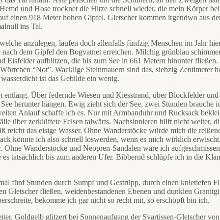
d und Hose trocknet die Hitze schnell wieder, die mein Körper beim 
 auf einen 918 Meter hohen Gipfel. Gletscher kommen irgendwo aus den
lnull ins Tal.
, welche anzulegen, laufen doch allenfalls fünfzig Menschen im Jahr hi
e nach dem Gipfel den Bogvatnet erreichen. Milchig grünblau schimme
 Eisfelder aufblitzen, die bis zum See in 661 Metern hinunter fließen.
m Wörtchen “Not”. Wacklige Steinmauern sind das, siebzig Zentimeter 
wasserdicht ist das Gebilde ein wenig.
t entlang. Über federnde Wiesen und Kiesstrand, über Blockfelder und
ee herunter hängen. Ewig zieht sich der See, zwei Stunden brauche ic
weiten Anlauf schaffe ich es. Nur mit Armbanduhr und Rucksack bekleide
e über zerklüftete Felsen talwärts. Nachsinnieren hilft nicht weiter, d
Gesäß reicht das eisige Wasser. Ohne Wanderstöcke würde mich die rei
ck könnte ich also schnell loswerden, wenn es mich wirklich erwischt
ter. Ohne Wanderstöcke und Neopren-Sandalen wäre ich aufgeschmissen
es tatsächlich bis zum anderen Ufer. Bibbernd schlüpfe ich in die Klamot
l fünf Stunden durch Sumpf und Gestrüpp, durch einen knietiefen Flu
en Gletscher fließen, weidenbestandenen Ebenen und dunklen Granitgipf
rschreite, bekomme ich gar nicht so recht mit, so erschöpft bin ich.
er. Goldgelb glitzert bei Sonnenaufgang der Svartissen-Gletscher von 