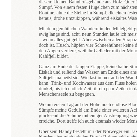
diesem kleinen Bahnhofsgebäude aus Holz. Quer üb
Sumpf. Von einem festen Hügelchen zum nächsten ba
Routine, ahne die Steine im Sumpf, die einen feste
heraus, drohe umzukippen, während eiskaltes Wass
Mit dem gemütlichen Wandern in den Mittelgebirge
ewig lange sind, acht, neun Stunden laufe ich me
– wenn alles gut geht. Aber zwischen allen Strapaz
doch ist. Husch, hüpfen vier Schneehühner keine dr
den Augen verliere, weil ihr Gefieder mit der Mo
Kahlfjell bildet.
Ganz am Ende der langen Etappe, keine halbe Stun
Eiskalt und reißend das Wasser, am Ende eines ans
Saltfjellstua heißt sie. Wie fast immer auf der Wan
kann. Trink- und Kochwasser aus dem Fluss holen, 
dunkel, bis ich endlich Zeit für ein paar Zeilen i
Menschenseele zu begegnen.
Wo am ersten Tag auf der Höhe noch endlose Blockf
Sümpfe meine Geduld am Ende einer weiteren Acht-
glucksend die Schuhe mit einiger Anstrengung wied
erreiche. Dort treffe ich auch erstmals wieder Men
Über sein Handy bestellt mir der Norweger ein Tax
Nordens hat mich wieder. Durch Birkenwald weite