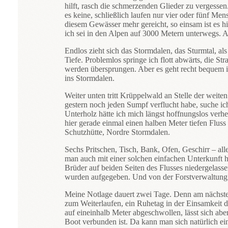
hilft, rasch die schmerzenden Glieder zu vergess
es keine, schließlich laufen nur vier oder fünf M
diesem Gewässer mehr gereicht, so einsam ist es h
ich sei in den Alpen auf 3000 Metern unterwegs. An
Endlos zieht sich das Stormdalen, das Sturmtal, a
Tiefe. Problemlos springe ich flott abwärts, die S
werden übersprungen. Aber es geht recht bequem i
ins Stormdalen.
Weiter unten tritt Krüppelwald an Stelle der wei
gestern noch jeden Sumpf verflucht habe, suche i
Unterholz hätte ich mich längst hoffnungslos verh
hier gerade einmal einen halben Meter tiefen Flus
Schutzhütte, Nordre Stormdalen.
Sechs Pritschen, Tisch, Bank, Ofen, Geschirr – al
man auch mit einer solchen einfachen Unterkunft ho
Brüder auf beiden Seiten des Flusses niedergelass
wurden aufgegeben. Und von der Forstverwaltung a
Meine Notlage dauert zwei Tage. Denn am nächsten
zum Weiterlaufen, ein Ruhetag in der Einsamkeit de
auf eineinhalb Meter abgeschwollen, lässt sich ab
Boot verbunden ist. Da kann man sich natürlich ei