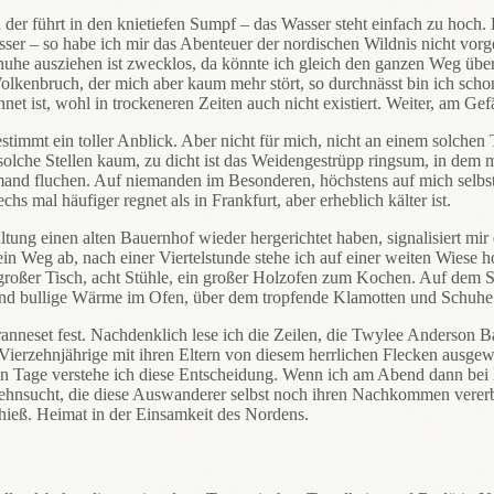
der führt in den knietiefen Sumpf – das Wasser steht einfach zu hoch. 
er – so habe ich mir das Abenteuer der nordischen Wildnis nicht vorgest
uhe ausziehen ist zwecklos, da könnte ich gleich den ganzen Weg über
kenbruch, der mich aber kaum mehr stört, so durchnässt bin ich schon.
hnet ist, wohl in trockeneren Zeiten auch nicht existiert. Weiter, am Gef
timmt ein toller Anblick. Aber nicht für mich, nicht an einem solchen Ta
he Stellen kaum, zu dicht ist das Weidengestrüpp ringsum, in dem mei
emand fluchen. Auf niemanden im Besonderen, höchstens auf mich selbst
s mal häufiger regnet als in Frankfurt, aber erheblich kälter ist.
tung einen alten Bauernhof wieder hergerichtet haben, signalisiert mi
in Weg ab, nach einer Viertelstunde stehe ich auf einer weiten Wiese h
großer Tisch, acht Stühle, ein großer Holzofen zum Kochen. Auf dem Sp
nd bullige Wärme im Ofen, über dem tropfende Klamotten und Schuhe
neset fest. Nachdenklich lese ich die Zeilen, die Twylee Anderson Bav
s Vierzehnjährige mit ihren Eltern von diesem herrlichen Flecken ausge
n Tage verstehe ich diese Entscheidung. Wenn ich am Abend dann bei
 Sehnsucht, die diese Auswanderer selbst noch ihren Nachkommen verer
ieß. Heimat in der Einsamkeit des Nordens.