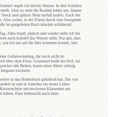
Knietief stapfe ich durchs Wasser. In den Schuhen
ellt. Aber so sieht die Realität leider aus. Immer
 Stock und spitzen Stein barfuß laufen. Auch der
 Also weiter, in der Ebene durch eine Seenplatte
älle im gurgelnden Bach talwärts schlitternd.
g. Alles tropft, platsch und wieder stehe ich bis
st auch knietief das Wasser steht. Nur gut, dass
, wie ich nur auf die Idee kommen konnte, hier
r eine Gehirnwindung, die noch nicht im
och über dem Fluss. Granneset heißt der Hof, ein
eicher alte Betten, kaum einen Meter siebzig
 langsam trocknen.
iere in das Hüttenbuch gekritzelt hat. Die von
wandert ist und in Amerika ein neues Leben
 Kerzenschein mit trockenen Klamotten am
bt haben. Eine Sehnsucht nach einer