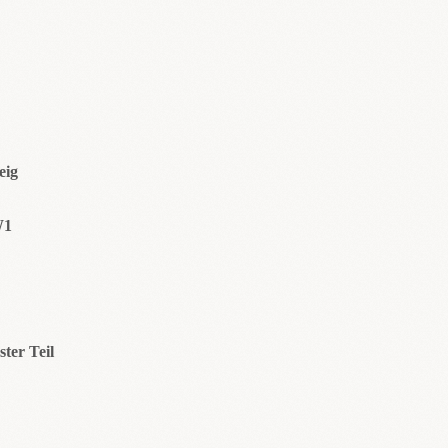
eig
W1
ter Teil