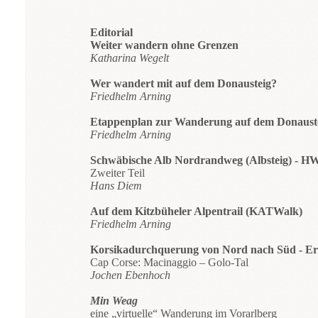
Editorial
Weiter wandern ohne Grenzen
Katharina Wegelt
Wer wandert mit auf dem Donausteig?
Friedhelm Arning
Etappenplan zur Wanderung auf dem Donaust
Friedhelm Arning
Schwäbische Alb Nordrandweg (Albsteig) - H
Zweiter Teil
Hans Diem
Auf dem Kitzbüheler Alpentrail (KATWalk)
Friedhelm Arning
Korsikadurchquerung von Nord nach Süd - Ers
Cap Corse: Macinaggio – Golo-Tal
Jochen Ebenhoch
Min Weag
eine „virtuelle“ Wanderung im Vorarlberg