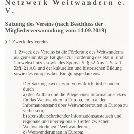
N e t z w e r k W e i t w a n d e r n e .
V .
Satzung des Vereins (nach Beschluss der
Mitgliederversammlung vom 14.09.2019)
§ 1 Zweck des Vereins
1. Zweck des Vereins ist die Förderung des Weitwanderns
als gemeinnützige Tätigkeit zur Förderung des Natur- und
Umweltschutzes sowie des Sports i.S. § 52 Abs. 2 Satz 1
Ziff. 21 AO und der kulturellen und historischen Bildung
sowie des europäischen Einigungsgedankens.
Der Satzungszweck wird verwirklicht insbesondere
durch
a) den Aufbau und die Pflege eines Informationsnetzes
für das Weitwandern in Europa, um u.a. den
Informationsstand über Weitwanderrouten in Europa zu
verbessern;
b) grenzüberschreitender Informationsaustausch und
regionale und überregionale Treffen zwischen
Weitwanderinnen / Weitwanderern;
c) Weitwanderungen in Europa;