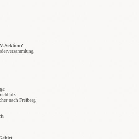
V-Sektion?
iederversammlung
rge
Buchholz
her nach Freiberg
ch
Gebiet