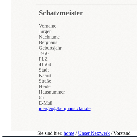
Schatzmeister
Vorname
Jürgen
Nachname
Berghaus
Geburtsjahr
1950
PLZ
41564
Stadt
Kaarst
Straße
Heide
Hausnummer
65
E-Mail
juergen@berghaus-clan.de
Sie sind hier:
home
/
Unser Netzwerk
/
Vorstand