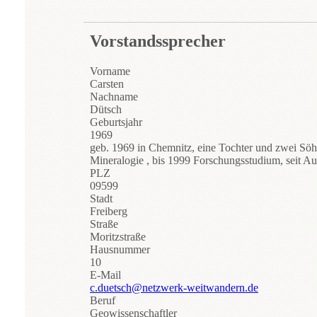
Vorstandssprecher
Vorname
Carsten
Nachname
Dütsch
Geburtsjahr
1969
geb. 1969 in Chemnitz, eine Tochter und zwei Sö
Mineralogie , bis 1999 Forschungsstudium, seit Au
PLZ
09599
Stadt
Freiberg
Straße
Moritzstraße
Hausnummer
10
E-Mail
c.duetsch@netzwerk-weitwandern.de
Beruf
Geowissenschaftler