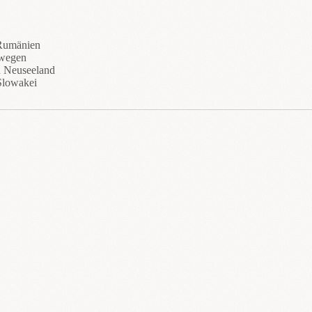
 Rumänien
rwegen
n Neuseeland
Slowakei