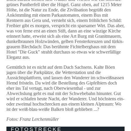
grünes Pantherfell über die Hügel. Ganz oben, auf 1215 Meter
Höhe, ist die Natur zu Ende, die Zivilisation begrüßt den
Ankömmling mit einem Parkautomaten, einem Bus mit
Rentnern aus Gera und, versteht sich, einem fröhlichen Schild:
Freibier gibt es morgen, verspricht ein sparsamer Wirt. Das aber,
was von ferne erst an einen Stift, dann an eine winzige Kirche
erinnert hatte, erweist sich als eine Art Burg mit Granitmauern,
dunkelbraunen Holzwänden, gelben Fensterkreuzen und türkis-
grauem Blechdach: Das berühmte Fichtelberghaus mit dem
Hotel "Die Guck" strahlt durchaus so etwas wie schwerfällige
Eleganz aus.
Gemütlich ist es nicht auf dem Dach Sachsens. Kalte Böen
jagen über die Parkplätze, die Wetterstation und die
Aussichtsplattform, und lassen den Wanderer im schweißnassen
Hemd frösteln. Da wird die Bestellung des Gipfelbiers doch
eher ins Tal vertagt, nach Oberwiesenthal - und zur
Abwechslung geht es mal mit der Schwebebahn hinunter. Gut
wird er schlafen heute Nacht, der Wanderer. Und höchstens ein-
oder zweimal hochschrecken aus einem kleinen Alptraum: Wo
ist der weiß-blau-weiße Balken bloß geblieben ...?
Fotos: Franz Lerchenmüller
FOTOSTRECKE