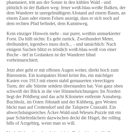
phantasiert, tritt aus der Sonne in den kühlen Wald - und
plötzlich ist der Balken weg: Jener weiß-blau-weiße Balken, der
dem Wanderer in unregelmäßigem Abstand auf einem Baum, an
einem Zaun oder einem Felsen anzeigt, dass er sich noch auf
dem rechten Pfad befindet, dem Kammweg.
Kein einziger Hinweis mehr - nur purer, weithin unmarkierter
Forst. Da hilft nichts: Es geht zurück. Zweihundert Meter,
dreihundert, irgendwo muss doch... - und tatsächlich: Nach
einigem Suchen blitzt es tröstlich weiß-blau-weiß von einer
Buche - tief in Gedanken ist der Wanderer blind
vorbeimarschiert.
Jetzt aber geht er mit offenen Augen weiter, direkt hoch zum
Bärenstein. Ein kompaktes Hotel krönt ihn, ein mächtiger
Kasten von 1913 mit einem stabil gemauerten viereckigen
Turm, der alle Stürme seitdem überstanden hat. Von ganz oben
schweift der Blick in die vier Himmelsrichtungen: Im Norden
liegt der Pöhlberg und das acht Kilometer entfernte Annaberg-
Buchholz, im Osten Jöhstadt und der Kühberg, gen Westen
blickt man auf Crottendorf und die Talsperre Cranzahl. Ein
abwechslungsreiches Äcker-Wald-und-Wiesen-Puzzle mit ein
paar Schieferdächern dazwischen deckt die Hügel, the rolling
hills of Arzgebirg, wenn man so will.