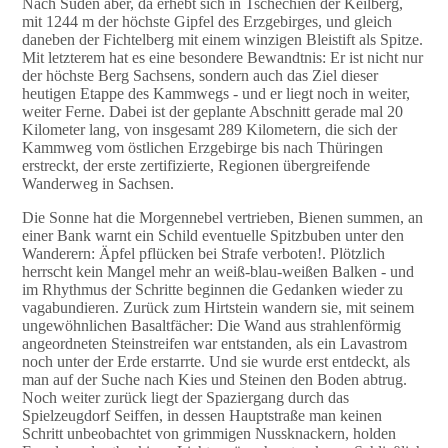
Nach Süden aber, da erhebt sich in Tschechien der Keilberg,
mit 1244 m der höchste Gipfel des Erzgebirges, und gleich
daneben der Fichtelberg mit einem winzigen Bleistift als Spitze.
Mit letzterem hat es eine besondere Bewandtnis: Er ist nicht nur
der höchste Berg Sachsens, sondern auch das Ziel dieser
heutigen Etappe des Kammwegs - und er liegt noch in weiter,
weiter Ferne. Dabei ist der geplante Abschnitt gerade mal 20
Kilometer lang, von insgesamt 289 Kilometern, die sich der
Kammweg vom östlichen Erzgebirge bis nach Thüringen
erstreckt, der erste zertifizierte, Regionen übergreifende
Wanderweg in Sachsen.
Die Sonne hat die Morgennebel vertrieben, Bienen summen, an
einer Bank warnt ein Schild eventuelle Spitzbuben unter den
Wanderern: Äpfel pflücken bei Strafe verboten!. Plötzlich
herrscht kein Mangel mehr an weiß-blau-weißen Balken - und
im Rhythmus der Schritte beginnen die Gedanken wieder zu
vagabundieren. Zurück zum Hirtstein wandern sie, mit seinem
ungewöhnlichen Basaltfächer: Die Wand aus strahlenförmig
angeordneten Steinstreifen war entstanden, als ein Lavastrom
noch unter der Erde erstarrte. Und sie wurde erst entdeckt, als
man auf der Suche nach Kies und Steinen den Boden abtrug.
Noch weiter zurück liegt der Spaziergang durch das
Spielzeugdorf Seiffen, in dessen Hauptstraße man keinen
Schritt unbeobachtet von grimmigen Nussknackern, holden