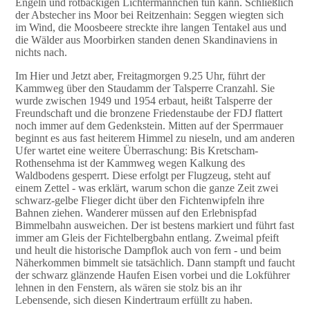
Engeln und rotbackigen Lichtermännchen tun kann. Schließlich
der Abstecher ins Moor bei Reitzenhain: Seggen wiegten sich
im Wind, die Moosbeere streckte ihre langen Tentakel aus und
die Wälder aus Moorbirken standen denen Skandinaviens in
nichts nach.
Im Hier und Jetzt aber, Freitagmorgen 9.25 Uhr, führt der
Kammweg über den Staudamm der Talsperre Cranzahl. Sie
wurde zwischen 1949 und 1954 erbaut, heißt Talsperre der
Freundschaft und die bronzene Friedenstaube der FDJ flattert
noch immer auf dem Gedenkstein. Mitten auf der Sperrmauer
beginnt es aus fast heiterem Himmel zu nieseln, und am anderen
Ufer wartet eine weitere Überraschung: Bis Kretscham-
Rothensehma ist der Kammweg wegen Kalkung des
Waldbodens gesperrt. Diese erfolgt per Flugzeug, steht auf
einem Zettel - was erklärt, warum schon die ganze Zeit zwei
schwarz-gelbe Flieger dicht über den Fichtenwipfeln ihre
Bahnen ziehen. Wanderer müssen auf den Erlebnispfad
Bimmelbahn ausweichen. Der ist bestens markiert und führt fast
immer am Gleis der Fichtelbergbahn entlang. Zweimal pfeift
und heult die historische Dampflok auch von fern - und beim
Näherkommen bimmelt sie tatsächlich. Dann stampft und faucht
der schwarz glänzende Haufen Eisen vorbei und die Lokführer
lehnen in den Fenstern, als wären sie stolz bis an ihr
Lebensende, sich diesen Kindertraum erfüllt zu haben.