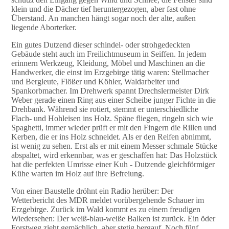
klein und die Dächer tief heruntergezogen, aber fast ohne
Überstand. An manchen hängt sogar noch der alte, außen
liegende Aborterker.
Ein gutes Dutzend dieser schindel- oder strohgedeckten
Gebäude steht auch im Freilichtmuseum in Seiffen. In jedem
erinnern Werkzeug, Kleidung, Möbel und Maschinen an die
Handwerker, die einst im Erzgebirge tätig waren: Stellmacher
und Bergleute, Flößer und Köhler, Waldarbeiter und
Spankorbmacher. Im Drehwerk spannt Drechslermeister Dirk
Weber gerade einen Ring aus einer Scheibe junger Fichte in die
Drehbank. Während sie rotiert, stemmt er unterschiedliche
Flach- und Hohleisen ins Holz. Späne fliegen, ringeln sich wie
Spaghetti, immer wieder prüft er mit den Fingern die Rillen und
Kerben, die er ins Holz schneidet. Als er den Reifen abnimmt,
ist wenig zu sehen. Erst als er mit einem Messer schmale Stücke
abspaltet, wird erkennbar, was er geschaffen hat: Das Holzstück
hat die perfekten Umrisse einer Kuh - Dutzende gleichförmiger
Kühe warten im Holz auf ihre Befreiung.
Von einer Baustelle dröhnt ein Radio herüber: Der
Wetterbericht des MDR meldet vorübergehende Schauer im
Erzgebirge. Zurück im Wald kommt es zu einem freudigen
Wiedersehen: Der weiß-blau-weiße Balken ist zurück. Ein öder
Forstweg zieht gemächlich, aber stetig bergauf. Noch fünf