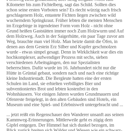
Kilometer bis zum Fichtelberg, sagt das Schild. Sollten dies
schon seine ersten Vorboten sein? Es riecht würzig nach frisch
geschlagenem Holz, entastete Fichten liegen zwischen wild
wucherndem Springkraut. Früher lebten die meisten Menschen
im Erzgebirge in irgendeiner Form vom Holz - nicht ohne
Grund heißen Gaststätten immer noch Zum Holzwurm und Auf
dem Holzweg. Auch in der Saigerhütte, ein paar Tage zuvor am
Weg, brauchte man viel Holz. Man heizte damit die Öfen, in
denen aus dem Gestein Erz Silber und Kupfer geschmolzen
wurde - etwas simpel gesagt. Denn in Wirklichkeit war dies ein
hochkomplexer, aufwendiger Prozess mit sechs, sieben
verschiedenen Arbeitsgängen, den nur Spezialisten
beherrschten. Dafür wurde im 16. Jahrhundert nicht nur die
Hütte in Grüntal gebaut, sondern nach und nach eine richtige
kleine Industriestadt. Die Bergleute hatten eine der ersten
Schulen im Land, sie erhielten verbilligtes Bier und
subventioniertes Brot und lebten kostenfrei in den
Wohnhäusern. Vor einigen Jahren wurden Grundmauern und
Ofenreste freigelegt, in den alten Gebäuden sind Hotels, ein
Museum und eine Spiel- und Erlebniswelt untergebracht und ...
... jetzt reißt ein Regenschauer den Wanderer unsanft aus seinen
Kammweg-Erinnerungen. Mittlerweile geht es zügig dem
Gipfel entgegen. Der Himmel hat sich dunkel bezogen, im
Blick zurück breiten sich Wälder und Wiesen wie ein schwarz-