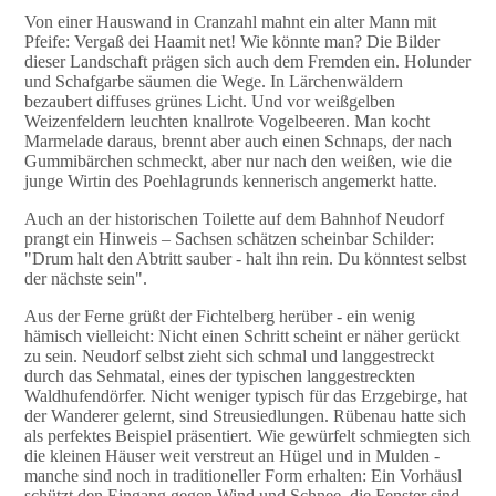
Von einer Hauswand in Cranzahl mahnt ein alter Mann mit
Pfeife: Vergaß dei Haamit net! Wie könnte man? Die Bilder
dieser Landschaft prägen sich auch dem Fremden ein. Holunder
und Schafgarbe säumen die Wege. In Lärchenwäldern
bezaubert diffuses grünes Licht. Und vor weißgelben
Weizenfeldern leuchten knallrote Vogelbeeren. Man kocht
Marmelade daraus, brennt aber auch einen Schnaps, der nach
Gummibärchen schmeckt, aber nur nach den weißen, wie die
junge Wirtin des Poehlagrunds kennerisch angemerkt hatte.
Auch an der historischen Toilette auf dem Bahnhof Neudorf
prangt ein Hinweis – Sachsen schätzen scheinbar Schilder:
"Drum halt den Abtritt sauber - halt ihn rein. Du könntest selbst
der nächste sein".
Aus der Ferne grüßt der Fichtelberg herüber - ein wenig
hämisch vielleicht: Nicht einen Schritt scheint er näher gerückt
zu sein. Neudorf selbst zieht sich schmal und langgestreckt
durch das Sehmatal, eines der typischen langgestreckten
Waldhufendörfer. Nicht weniger typisch für das Erzgebirge, hat
der Wanderer gelernt, sind Streusiedlungen. Rübenau hatte sich
als perfektes Beispiel präsentiert. Wie gewürfelt schmiegten sich
die kleinen Häuser weit verstreut an Hügel und in Mulden -
manche sind noch in traditioneller Form erhalten: Ein Vorhäusl
schützt den Eingang gegen Wind und Schnee, die Fenster sind