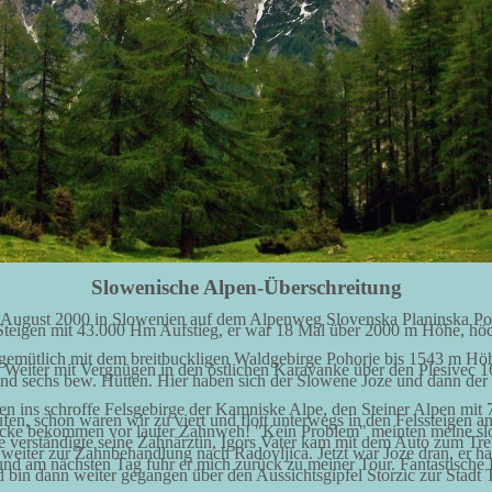
Slowenische Alpen-Überschreitung
 August 2000 in Slowenien auf dem Alpenweg Slovenska Planinska Pot
eigen mit 43.000 Hm Aufstieg, er war 18 Mal über 2000 m Höhe, höch
mütlich mit dem breitbuckligen Waldgebirge Pohorje bis 1543 m Höhe, 
 Weiter mit Vergnügen in den östlichen Karavanke über den Plesive
d sechs bew. Hütten. Hier haben sich der Slowene Joze und dann der 
egen ins schroffe Felsgebirge der Kamniske Alpe, den Steiner Alpen m
fen, schon waren wir zu viert und flott unterwegs in den Felssteigen a
Backe bekommen vor lauter Zahnweh! "Kein Problem" meinten meine sl
verständigte seine Zahnärztin, Igors Vater kam mit dem Auto zum Treff
 weiter zur Zahnbehandlung nach Radovljica. Jetzt war Joze dran, er hat
d am nächsten Tag fuhr er mich zurück zu meiner Tour. Fantastische L
 bin dann weiter gegangen über den Aussichtsgipfel Storzic zur Stadt Tr