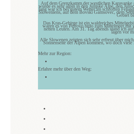
Auf dem Grenzkamm der westlichen Karavanke gin
wurde es sehr alpin in den Julijske Alpe, den Ju
lang war ich bei gutem Wetter im schroffen Felsge
Sloweniens, auf dem Bovski Gamsovec, dem Sedlo 
Gebiet b
Das Kras-Gebirge ist ein waldreiches Mittelg
waren es von Petrovo brdo zum Mittelmeer mit v
netten Leuten. Am 31. Tag abends stand ich au
lagen vor m
Alle Slowenen zeigten sich sehr erfreut über mich
Sonnenseite der Alpen kommen, wo doch viele Le
Mehr zur Region:
Erfahre mehr über den Weg: