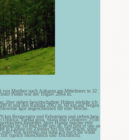
 von Maribor nach Ankaran am Mittelmeer in 32
ster Punkt war der Triglav 2864 m.
über sieben bewirtschaftete Hütten stiefelte ich
c 1699 m und den Raduha 2062 m, 60 km auf Wegen
Slowene Igor angeschlossen für eine Woche.
it 70 km Bergwegen und Felssteigen und sieben bew.
m Ojstrica, Turska gora, Skuta und Grintovec 2558
owenischen Begleiter. Igors Handy machte eine
punkt im Tal und holte uns ab. Erst fuhr er uns an
te in Ljubno ein Zimmer frei für die Nacht, seine
eute! Von Jezersko aus habe ich noch die wilde
zic (sprich Storschitsch und Trschitsch).