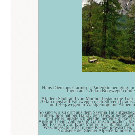
Hans Diem aus Garmisch-Partenkirchen ging im
Tagen auf 576 km Bergwegen und St
Ab dem Stadtrand von Maribor begann die Tour ge
70 km meist auf Fahrwegen nach Slovenj Gradec.
und Bergwegen in Waldgebirge mit Almen un
So sind wir zu dritt aus dem Savinja Tal aufgesti
Hütten. Igor hat per Handy den Gregor herbeigeru
m. Leider musste ich gerade hier eine dicke 
Auskunft beim Zahnarzt in Garmisch möglich, Joze 
den Esstisch von Igors Mutter in Ljubljana, dann
Waschmaschine hat meine Kleider gewaschen, un
Nordseite der Steiner Alpen erkundet und