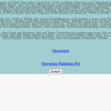
g ich flott über drei Gipfel bis 2236 m Höhe hinweg nach Mojstrana 
lischen Alpen, auf 145 km Bergwegen und Felssteigen zwischen Mojstra
birge teils auf ausgesetzten Steigen und unter vielen Leuten unterweg
planja mit einem nervigen Abstieg, dem Prisank und dem Jalovec. D
is 2244 m Höhe und der Tag auf dem Rodica-Kamm bis 1966 m Höhe 
ebirge bis 1630 m Höhe mit vielen Einödbauern und gehört schon zum 
ier bew. Hütten und Pensionen in den Orten. Sieben Tage war ich hie
f dem letzten Gipfel, dem Slavnik 1028 m, 20 km vor der Küste. Und d
ir bei untergehender Sonne, eine passende Abschiedsstimmung zum En
, den Gast aus Bayern, der auf ihrer Transverzala unterwegs war. Sie w
ute und alle Wirte deutsch reden, wo so viele Hütten offen sind, wo 
abwechseln. Dober dan Slovenja, also ich komme bestimmt wieder.
Slowenien
Slovenska Planinska Pot
Zurück