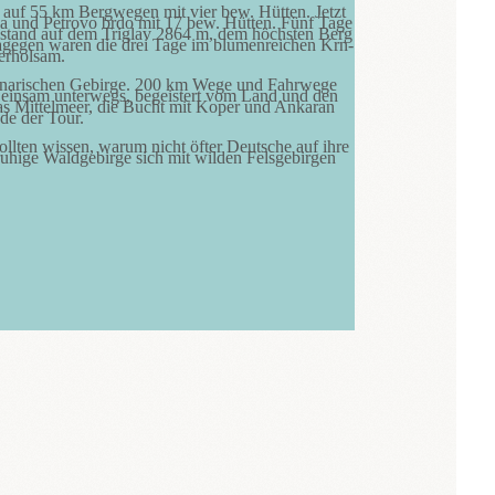
auf 55 km Bergwegen mit vier bew. Hütten. Jetzt
na und Petrovo brdo mit 17 bew. Hütten. Fünf Tage
s, stand auf dem Triglav 2864 m, dem höchsten Berg
agegen waren die drei Tage im blumenreichen Krn-
erholsam.
Dinarischen Gebirge. 200 km Wege und Fahrwege
r einsam unterwegs, begeistert vom Land und den
as Mittelmeer, die Bucht mit Koper und Ankaran
de der Tour.
ollten wissen, warum nicht öfter Deutsche auf ihre
ruhige Waldgebirge sich mit wilden Felsgebirgen