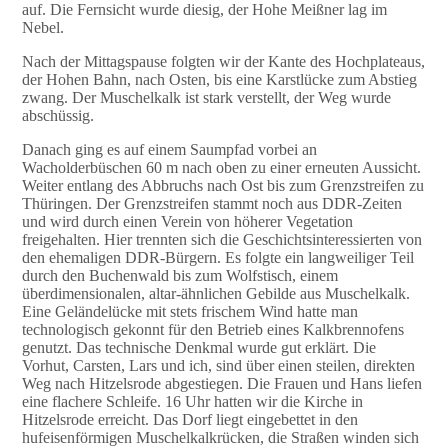
auf. Die Fernsicht wurde diesig, der Hohe Meißner lag im
Nebel.
Nach der Mittagspause folgten wir der Kante des Hochplateaus,
der Hohen Bahn, nach Osten, bis eine Karstlücke zum Abstieg
zwang. Der Muschelkalk ist stark verstellt, der Weg wurde
abschüssig.
Danach ging es auf einem Saumpfad vorbei an
Wacholderbüschen 60 m nach oben zu einer erneuten Aussicht.
Weiter entlang des Abbruchs nach Ost bis zum Grenzstreifen zu
Thüringen. Der Grenzstreifen stammt noch aus DDR-Zeiten
und wird durch einen Verein von höherer Vegetation
freigehalten. Hier trennten sich die Geschichtsinteressierten von
den ehemaligen DDR-Bürgern. Es folgte ein langweiliger Teil
durch den Buchenwald bis zum Wolfstisch, einem
überdimensionalen, altar-ähnlichen Gebilde aus Muschelkalk.
Eine Geländelücke mit stets frischem Wind hatte man
technologisch gekonnt für den Betrieb eines Kalkbrennofens
genutzt. Das technische Denkmal wurde gut erklärt. Die
Vorhut, Carsten, Lars und ich, sind über einen steilen, direkten
Weg nach Hitzelsrode abgestiegen. Die Frauen und Hans liefen
eine flachere Schleife. 16 Uhr hatten wir die Kirche in
Hitzelsrode erreicht. Das Dorf liegt eingebettet in den
hufeisenförmigen Muschelkalkrücken, die Straßen winden sich