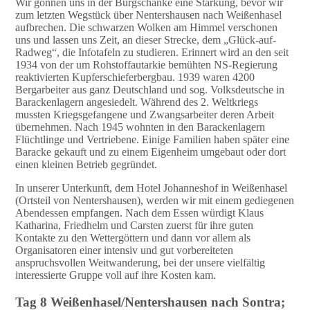
Wir gönnen uns in der Burgschänke eine Stärkung, bevor wir
zum letzten Wegstück über Nentershausen nach Weißenhasel
aufbrechen. Die schwarzen Wolken am Himmel verschonen
uns und lassen uns Zeit, an dieser Strecke, dem „Glück-auf-
Radweg“, die Infotafeln zu studieren. Erinnert wird an den seit
1934 von der um Rohstoffautarkie bemühten NS-Regierung
reaktivierten Kupferschieferbergbau. 1939 waren 4200
Bergarbeiter aus ganz Deutschland und sog. Volksdeutsche in
Barackenlagern angesiedelt. Während des 2. Weltkriegs
mussten Kriegsgefangene und Zwangsarbeiter deren Arbeit
übernehmen. Nach 1945 wohnten in den Barackenlagern
Flüchtlinge und Vertriebene. Einige Familien haben später eine
Baracke gekauft und zu einem Eigenheim umgebaut oder dort
einen kleinen Betrieb gegründet.
In unserer Unterkunft, dem Hotel Johanneshof in Weißenhasel
(Ortsteil von Nentershausen), werden wir mit einem gediegenen
Abendessen empfangen. Nach dem Essen würdigt Klaus
Katharina, Friedhelm und Carsten zuerst für ihre guten
Kontakte zu den Wettergöttern und dann vor allem als
Organisatoren einer intensiv und gut vorbereiteten
anspruchsvollen Weitwanderung, bei der unsere vielfältig
interessierte Gruppe voll auf ihre Kosten kam.
Tag 8 Weißenhasel/Nentershausen nach Sontra;