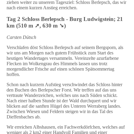
ziehen weiter zu unserem Tagesziel: Schloss Berlepsch, das wir
nach einem kurzen Anstieg erreichen.
Tag 2 Schloss Berlepsch - Burg Ludwigstein; 21
km (510 m ➚, 630 m ➘)
Carsten Dütsch
Verschlafen döst Schloss Berlepsch auf seinem Bergsporn, als
wir uns am Morgen nach gutem Frühstück zum Start des
heutigen Wandertages versammeln. Vereinzelte azurfarbene
Flecken im Wolkengrau des Himmels lassen uns trotz
morgendlicher Frische auf einen schönen Spätsommertag
hoffen.
Schon nach kurzem Aufstieg verschwindet das Schloss hinter
den Buchen des Berlepscher Forst. Wir treffen auf das uns
vertraute Wanderzeichen, welches uns nach Süden schickt.
Nach einer halben Stunde ist der Wald durchquert und wir
blicken auf die sanften Hügel des Unteren Werraberg landes.
Zwischen Wiesen und Feldern steigen wir in das Tal des
Dieffenbaches ab.
Wir erreichen Albshausen, ein Fachwerkdörfchen, welches auf
weniger als 2 km2 einer Handvoll Familien und einer