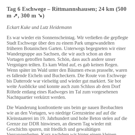
Tag 6 Eschwege – Rittmannshausen; 24 km (500
m ➚, 300 m ➘)
Eckart Kuke und Lutz Heidemann
Es war wieder ein Sonnenscheintag. Wir verließen die gepflegte
Stadt Eschwege über den zu einem Park umgewandelten
früheren Botanischen Garten. Unterwegs begegneten wir einer
Wandergruppe aus Sachsen, die wir auch schon an den
Vortagen getroffen hatten. Schön, dass auch andere unser
Vergnügen teilten. Es kam Wind auf, es gab keinen Regen.
Wenn später im Wald unter den Bäumen etwas prasselte, waren
es fallende Eicheln und Bucheckern. Die Route von Eschwege
bis Datterode war vielseitig und wieder gut markiert. Sie bot
weite Ausblicke und konnte auch zum Schluss ab dem Dorf
Röhrde entlang eines Radweges im Tal zum vorgesehenen
Nachtquartier verkürzt werden.
Die Wanderung konfrontierte uns beim ge nauen Beobachten
wie an den Vortagen, wo niedrige Grenzsteine auf auf die
Kleinstaaterei im 19. Jahrhundert und hohe Beton stelen auf die
Grenze zur DDR hinwiesen, an diesem Tag wieder mit
Geschichts spuren, mit friedlich und gewaltätigen
Vergangenheiten. Kurz nachdem wir hinter einem kleinen