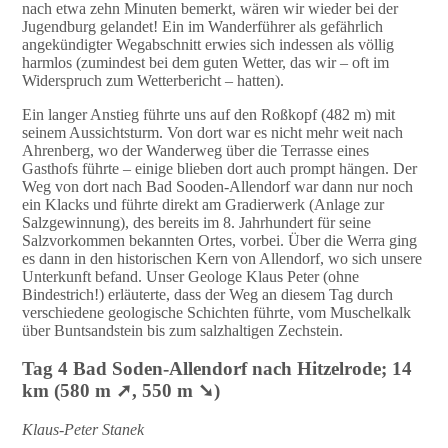
nach etwa zehn Minuten bemerkt, wären wir wieder bei der
Jugendburg gelandet! Ein im Wanderführer als gefährlich
angekündigter Wegabschnitt erwies sich indessen als völlig
harmlos (zumindest bei dem guten Wetter, das wir – oft im
Widerspruch zum Wetterbericht – hatten).
Ein langer Anstieg führte uns auf den Roßkopf (482 m) mit
seinem Aussichtsturm. Von dort war es nicht mehr weit nach
Ahrenberg, wo der Wanderweg über die Terrasse eines
Gasthofs führte – einige blieben dort auch prompt hängen. Der
Weg von dort nach Bad Sooden-Allendorf war dann nur noch
ein Klacks und führte direkt am Gradierwerk (Anlage zur
Salzgewinnung), des bereits im 8. Jahrhundert für seine
Salzvorkommen bekannten Ortes, vorbei. Über die Werra ging
es dann in den historischen Kern von Allendorf, wo sich unsere
Unterkunft befand. Unser Geologe Klaus Peter (ohne
Bindestrich!) erläuterte, dass der Weg an diesem Tag durch
verschiedene geologische Schichten führte, vom Muschelkalk
über Buntsandstein bis zum salzhaltigen Zechstein.
Tag 4 Bad Soden-Allendorf nach Hitzelrode; 14
km (580 m ➚, 550 m ➘)
Klaus-Peter Stanek