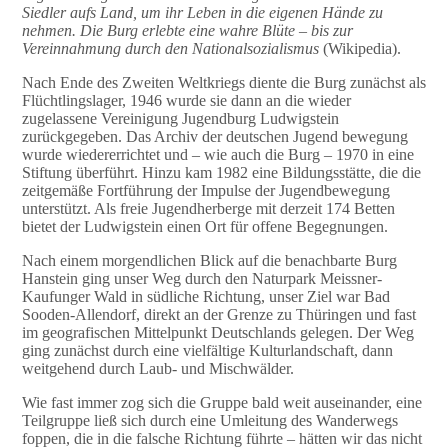
Siedler aufs Land, um ihr Leben in die eigenen Hände zu
nehmen. Die Burg erlebte eine wahre Blüte – bis zur
Vereinnahmung durch den Nationalsozialismus
(Wikipedia).
Nach Ende des Zweiten Weltkriegs diente die Burg zunächst als
Flüchtlingslager, 1946 wurde sie dann an die wieder
zugelassene Vereinigung Jugendburg Ludwigstein
zurückgegeben. Das Archiv der deutschen Jugend bewegung
wurde wiedererrichtet und – wie auch die Burg – 1970 in eine
Stiftung überführt. Hinzu kam 1982 eine Bildungsstätte, die die
zeitgemäße Fortführung der Impulse der Jugendbewegung
unterstützt. Als freie Jugendherberge mit derzeit 174 Betten
bietet der Ludwigstein einen Ort für offene Begegnungen.
Nach einem morgendlichen Blick auf die benachbarte Burg
Hanstein ging unser Weg durch den Naturpark Meissner-
Kaufunger Wald in südliche Richtung, unser Ziel war Bad
Sooden-Allendorf, direkt an der Grenze zu Thüringen und fast
im geografischen Mittelpunkt Deutschlands gelegen. Der Weg
ging zunächst durch eine vielfältige Kulturlandschaft, dann
weitgehend durch Laub- und Mischwälder.
Wie fast immer zog sich die Gruppe bald weit auseinander, eine
Teilgruppe ließ sich durch eine Umleitung des Wanderwegs
foppen, die in die falsche Richtung führte – hätten wir das nicht