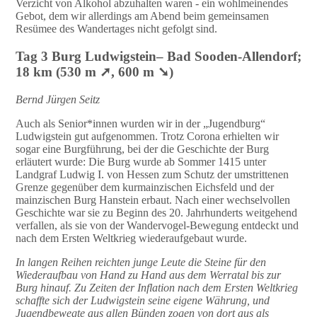
Verzicht von Alkohol abzuhalten waren - ein wohlmeinendes
Gebot, dem wir allerdings am Abend beim gemeinsamen
Resümee des Wandertages nicht gefolgt sind.
Tag 3 Burg Ludwigstein– Bad Sooden-Allendorf;
18 km (530 m ➚, 600 m ➘)
Bernd Jürgen Seitz
Auch als Senior*innen wurden wir in der „Jugendburg“
Ludwigstein gut aufgenommen. Trotz Corona erhielten wir
sogar eine Burgführung, bei der die Geschichte der Burg
erläutert wurde: Die Burg wurde ab Sommer 1415 unter
Landgraf Ludwig I. von Hessen zum Schutz der umstrittenen
Grenze gegenüber dem kurmainzischen Eichsfeld und der
mainzischen Burg Hanstein erbaut. Nach einer wechselvollen
Geschichte war sie zu Beginn des 20. Jahrhunderts weitgehend
verfallen, als sie von der Wandervogel-Bewegung entdeckt und
nach dem Ersten Weltkrieg wiederaufgebaut wurde.
In langen Reihen reichten junge Leute die Steine für den
Wiederaufbau von Hand zu Hand aus dem Werratal bis zur
Burg hinauf. Zu Zeiten der Inflation nach dem Ersten Weltkrieg
schaffte sich der Ludwigstein seine eigene Währung, und
Jugendbewegte aus allen Bünden zogen von dort aus als