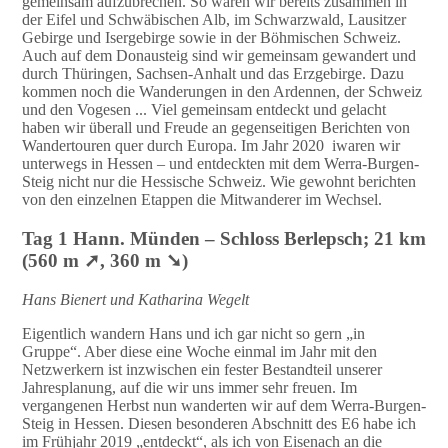
gemeinsam aufzubrechen. So waren wir bereits zusammen in
der Eifel und Schwäbischen Alb, im Schwarzwald, Lausitzer
Gebirge und Isergebirge sowie in der Böhmischen Schweiz.
Auch auf dem Donausteig sind wir gemeinsam gewandert und
durch Thüringen, Sachsen-Anhalt und das Erzgebirge. Dazu
kommen noch die Wanderungen in den Ardennen, der Schweiz
und den Vogesen ... Viel gemeinsam entdeckt und gelacht
haben wir überall und Freude an gegenseitigen Berichten von
Wandertouren quer durch Europa. Im Jahr 2020 iwaren wir
unterwegs in Hessen – und entdeckten mit dem Werra-Burgen-
Steig nicht nur die Hessische Schweiz. Wie gewohnt berichten
von den einzelnen Etappen die Mitwanderer im Wechsel.
Tag 1 Hann. Münden – Schloss Berlepsch; 21 km
(560 m ➚, 360 m ➘)
Hans Bienert und Katharina Wegelt
Eigentlich wandern Hans und ich gar nicht so gern „in
Gruppe“. Aber diese eine Woche einmal im Jahr mit den
Netzwerkern ist inzwischen ein fester Bestandteil unserer
Jahresplanung, auf die wir uns immer sehr freuen. Im
vergangenen Herbst nun wanderten wir auf dem Werra-Burgen-
Steig in Hessen. Diesen besonderen Abschnitt des E6 habe ich
im Frühjahr 2019 „entdeckt“, als ich von Eisenach an die