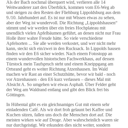
Als der Bach nochmal überquert wird, verlieren alle 14
Weitwanderer zart den Überblick, kommen vom E6-Weg ab
und steigen zu den Resten der Fliehburg Lippoldsburg aus dem
9./10. Jahrhundert auf. Es ist nur mit Wissen etwas zu sehen,
aber der Weg ist wundervoll. Die Richtung „Lippoldshausen“
stimmt und wir werden über ein freies Hochplateau mit
unendlich vielen Apfelbäumen geführt, an denen nicht nur Frau
Holle ihrer wahre Freude hätte. So viele verschiedene
Apfelsorten ... Sie alle werden verkostet, und wer nicht mehr
kann, steckt sich ein/zwei in den Rucksack. In Lippolds hausen
finden wir den E6 sicher wieder. Nach einem Fotostopp an
einem wundervollen historischen Fachwerkhaus, auf dessen
Türstock mein Taufspruch steht und einem Kneippgang am
Ortsrand geht es weiter Richtung Atzenhausen. Im Wald
machen wir Rast an einer Schutzhütte, bevor wir bald - noch
vor Atzenhausen - den E6 kurz verlassen – dieses Mal mit
Absicht A. So umgehen wir etwas Asphalt. Über Felder geht
der Weg am Waldrand entlang und gibt den Blick frei bis
Göttingen.
In Hübental gibt es ein gleichnamiges Gut mit einem sehr
einladenden Café. Als wir dort froh gelaunt bei Kaffee und
Kuchen sitzen, fallen uns doch die Menschen dort auf. Die
meisten wirken wie auf Droge. Aber wahrscheinlich waren sie
nur durchgeistigt. Wir erkunden dies nicht weiter, sondern