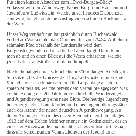
Für einen kurzen Abstecher zum „Zwei-Burgen-Blick“
verlassen wir den Wanderweg. Neben Burgruine Hanstein und
Jugendburg Ludwigstein, welche unser heutiges Etappenziel
sein wird, bietet der kleine Ausflug einen schönen Blick ins Tal
der Werra.
Unser Weg verläuft nun hauptsächlich durch Buchenwald,
vorbei am Wasserspielplatz Öhrchen, bis zur L3464. Auf einem
schmalen Pfad oberhalb der Landstraße wird dem
Burgensteigwanderer Trittsicherheit abverlangt. Dafür kann
man ab und an einen Blick auf die Werra erhaschen, welche
jenseits der Landstraße sanft dahindümpelt.
Noch einmal gelangen wir bei einem 500 m langen Aufstieg ins
Schwitzen, bis die Umrisse der Burg Ludwigstein hinter einer
Streuobstwiese sichtbar werden. Die Burganlage aus dem
späten Mittelalter, welche bereits dem Verfall preisgegeben war,
erlebte Anfang des 20. Jahrhunderts durch die Wandervogel-
und Jugendbewegung eine neue Blüte. Die heutige Jugendburg
beherbergt neben Unterkünften und einer Jugendbildungsstätte
auch das Archiv der neuen deutschen Jugendbewegung. An
deren Anfänge in Form des ersten Freideutschen Jugendtages
1913 auf dem Hohen Meißner erinnert ein Gedenkstein, der an
einer der Außenwände angebracht ist. Dessen Inschrift besagt,
dass alle gemeinsamen Veranstaltungen der Jugend unter