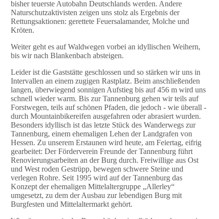
bisher teuerste Autobahn Deutschlands werden. Andere
Naturschutzaktivisten zeigen uns stolz als Ergebnis der
Rettungsaktionen: gerettete Feuersalamander, Molche und
Kröten.
Weiter geht es auf Waldwegen vorbei an idyllischen Weihern,
bis wir nach Blankenbach absteigen.
Leider ist die Gaststätte geschlossen und so stärken wir uns in
Intervallen an einem zugigen Rastplatz. Beim anschließenden
langen, überwiegend sonnigen Aufstieg bis auf 456 m wird uns
schnell wieder warm. Bis zur Tannenburg gehen wir teils auf
Forstwegen, teils auf schönen Pfaden, die jedoch - wie überall -
durch Mountainbikereifen ausgefahren oder abrasiert wurden.
Besonders idyllisch ist das letzte Stück des Wanderwegs zur
Tannenburg, einem ehemaligen Lehen der Landgrafen von
Hessen. Zu unserem Erstaunen wird heute, am Feiertag, eifrig
gearbeitet: Der Förderverein Freunde der Tannenburg führt
Renovierungsarbeiten an der Burg durch. Freiwillige aus Ost
und West roden Gestrüpp, bewegen schwere Steine und
verlegen Rohre. Seit 1995 wird auf der Tannenburg das
Konzept der ehemaligen Mittelaltergruppe „Allerley“
umgesetzt, zu dem der Ausbau zur lebendigen Burg mit
Burgfesten und Mittelaltermarkt gehört.