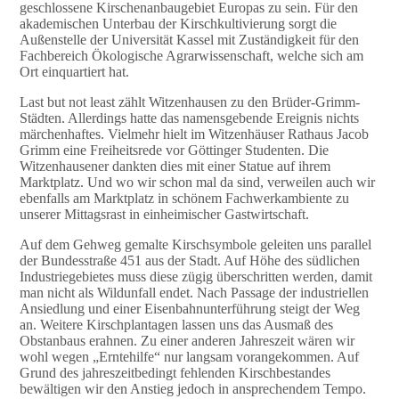
geschlossene Kirschenanbaugebiet Europas zu sein. Für den
akademischen Unterbau der Kirschkultivierung sorgt die
Außenstelle der Universität Kassel mit Zuständigkeit für den
Fachbereich Ökologische Agrarwissenschaft, welche sich am
Ort einquartiert hat.
Last but not least zählt Witzenhausen zu den Brüder-Grimm-
Städten. Allerdings hatte das namensgebende Ereignis nichts
märchenhaftes. Vielmehr hielt im Witzenhäuser Rathaus Jacob
Grimm eine Freiheitsrede vor Göttinger Studenten. Die
Witzenhausener dankten dies mit einer Statue auf ihrem
Marktplatz. Und wo wir schon mal da sind, verweilen auch wir
ebenfalls am Marktplatz in schönem Fachwerkambiente zu
unserer Mittagsrast in einheimischer Gastwirtschaft.
Auf dem Gehweg gemalte Kirschsymbole geleiten uns parallel
der Bundesstraße 451 aus der Stadt. Auf Höhe des südlichen
Industriegebietes muss diese zügig überschritten werden, damit
man nicht als Wildunfall endet. Nach Passage der industriellen
Ansiedlung und einer Eisenbahnunterführung steigt der Weg
an. Weitere Kirschplantagen lassen uns das Ausmaß des
Obstanbaus erahnen. Zu einer anderen Jahreszeit wären wir
wohl wegen „Erntehilfe“ nur langsam vorangekommen. Auf
Grund des jahreszeitbedingt fehlenden Kirschbestandes
bewältigen wir den Anstieg jedoch in ansprechendem Tempo.