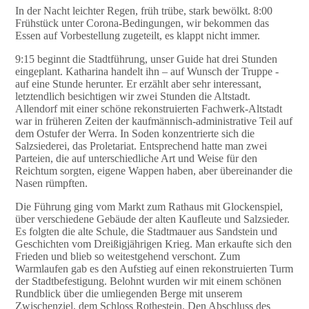
In der Nacht leichter Regen, früh trübe, stark bewölkt. 8:00
Frühstück unter Corona-Bedingungen, wir bekommen das
Essen auf Vorbestellung zugeteilt, es klappt nicht immer.
9:15 beginnt die Stadtführung, unser Guide hat drei Stunden
eingeplant. Katharina handelt ihn – auf Wunsch der Truppe -
auf eine Stunde herunter. Er erzählt aber sehr interessant,
letztendlich besichtigen wir zwei Stunden die Altstadt.
Allendorf mit einer schöne rekonstruierten Fachwerk-Altstadt
war in früheren Zeiten der kaufmännisch-administrative Teil auf
dem Ostufer der Werra. In Soden konzentrierte sich die
Salzsiederei, das Proletariat. Entsprechend hatte man zwei
Parteien, die auf unterschiedliche Art und Weise für den
Reichtum sorgten, eigene Wappen haben, aber übereinander die
Nasen rümpften.
Die Führung ging vom Markt zum Rathaus mit Glockenspiel,
über verschiedene Gebäude der alten Kaufleute und Salzsieder.
Es folgten die alte Schule, die Stadtmauer aus Sandstein und
Geschichten vom Dreißigjährigen Krieg. Man erkaufte sich den
Frieden und blieb so weitestgehend verschont. Zum
Warmlaufen gab es den Aufstieg auf einen rekonstruierten Turm
der Stadtbefestigung. Belohnt wurden wir mit einem schönen
Rundblick über die umliegenden Berge mit unserem
Zwischenziel, dem Schloss Rothestein. Den Abschluss des