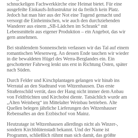
schnuckeligen Fachwerkkirche eine Heimat bietet. Für eine
ausgefeilte Einkaufs-Infrastruktur ist da freilich kein Platz.
Jedoch hat man hier aus der Not eine Tugend gemacht und
versorgt die Einheimischen, wie auch den durchziehenden
Wanderer aus einem „SB-Lädchen im Schrank“ mit
Lebensmitteln aus eigener Produktion – ein Angebot, das wir
gern annehmen.
Bei strahlendem Sonnenschein verlassen wir das Tal auf einem
romantischen Wiesenweg. An dessen Ende tauchen wir wieder
in die bewaldeten Hügel des Werra-Berglandes ein. Ein
geschotterter Fahrweg lenkt uns erst in Richtung Osten, später
nach Süden.
Durch Felder und Kirschplantagen gelangen wir hinab ins
Werratal an den Stadtrand von Witzenhausen. Das erste
Straßenschild verrät, dass der Hang nicht immer dem Anbau
von Feldfrüchten und Kirchobst diente. Tatsächlich wurde am
„Alten Weinberg“ im Mittelalter Weinbau betrieben. Alte
Quellen belegen jährliche Lieferungen des Witzenhauser
Rebensaftes an den Erzbischof von Mainz.
Heutzutage ist Witzenhausen allerdings nicht als Winzer-,
sondern Kirchblütenstadt bekannt. Und der Name ist
Programm, schließlich rühmt man sich damit, das größte