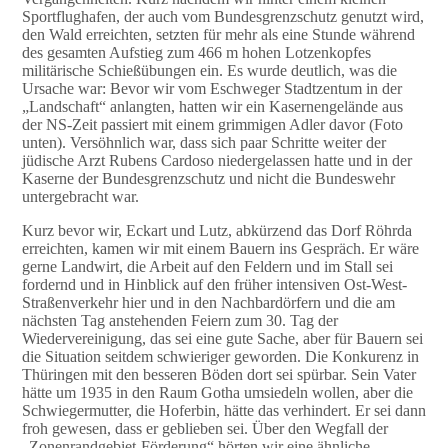
Sportflughafen, der auch vom Bundesgrenzschutz genutzt wird,
den Wald erreichten, setzten für mehr als eine Stunde während
des gesamten Aufstieg zum 466 m hohen Lotzenkopfes
militärische Schießübungen ein. Es wurde deutlich, was die
Ursache war: Bevor wir vom Eschweger Stadtzentum in der
„Landschaft“ anlangten, hatten wir ein Kasernengelände aus
der NS-Zeit passiert mit einem grimmigen Adler davor (Foto
unten). Versöhnlich war, dass sich paar Schritte weiter der
jüdische Arzt Rubens Cardoso niedergelassen hatte und in der
Kaserne der Bundesgrenzschutz und nicht die Bundeswehr
untergebracht war.
Kurz bevor wir, Eckart und Lutz, abkürzend das Dorf Röhrda
erreichten, kamen wir mit einem Bauern ins Gespräch. Er wäre
gerne Landwirt, die Arbeit auf den Feldern und im Stall sei
fordernd und in Hinblick auf den früher intensiven Ost-West-
Straßenverkehr hier und in den Nachbardörfern und die am
nächsten Tag anstehenden Feiern zum 30. Tag der
Wiedervereinigung, das sei eine gute Sache, aber für Bauern sei
die Situation seitdem schwieriger geworden. Die Konkurenz in
Thüringen mit den besseren Böden dort sei spürbar. Sein Vater
hätte um 1935 in den Raum Gotha umsiedeln wollen, aber die
Schwiegermutter, die Hoferbin, hätte das verhindert. Er sei dann
froh gewesen, dass er geblieben sei. Über den Wegfall der
„Zonenrandgebiet-Förderung“ hörten wir eine ähnliche