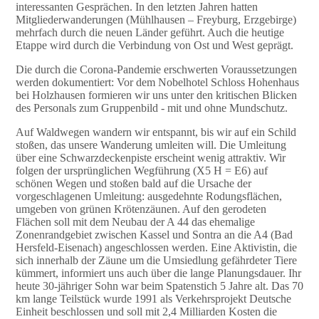
interessanten Gesprächen. In den letzten Jahren hatten
Mitgliederwanderungen (Mühlhausen – Freyburg, Erzgebirge)
mehrfach durch die neuen Länder geführt. Auch die heutige
Etappe wird durch die Verbindung von Ost und West geprägt.
Die durch die Corona-Pandemie erschwerten Voraussetzungen
werden dokumentiert: Vor dem Nobelhotel Schloss Hohenhaus
bei Holzhausen formieren wir uns unter den kritischen Blicken
des Personals zum Gruppenbild - mit und ohne Mundschutz.
Auf Waldwegen wandern wir entspannt, bis wir auf ein Schild
stoßen, das unsere Wanderung umleiten will. Die Umleitung
über eine Schwarzdeckenpiste erscheint wenig attraktiv. Wir
folgen der ursprünglichen Wegführung (X5 H = E6) auf
schönen Wegen und stoßen bald auf die Ursache der
vorgeschlagenen Umleitung: ausgedehnte Rodungsflächen,
umgeben von grünen Krötenzäunen. Auf den gerodeten
Flächen soll mit dem Neubau der A 44 das ehemalige
Zonenrandgebiet zwischen Kassel und Sontra an die A4 (Bad
Hersfeld-Eisenach) angeschlossen werden. Eine Aktivistin, die
sich innerhalb der Zäune um die Umsiedlung gefährdeter Tiere
kümmert, informiert uns auch über die lange Planungsdauer. Ihr
heute 30-jähriger Sohn war beim Spatenstich 5 Jahre alt. Das 70
km lange Teilstück wurde 1991 als Verkehrsprojekt Deutsche
Einheit beschlossen und soll mit 2,4 Milliarden Kosten die