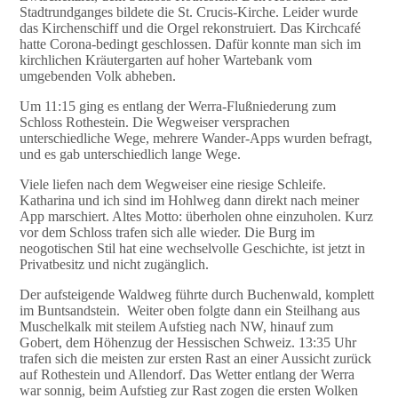
Stadtrundganges bildete die St. Crucis-Kirche. Leider wurde
das Kirchenschiff und die Orgel rekonstruiert. Das Kirchcafé
hatte Corona-bedingt geschlossen. Dafür konnte man sich im
kirchlichen Kräutergarten auf hoher Wartebank vom
umgebenden Volk abheben.
Um 11:15 ging es entlang der Werra-Flußniederung zum
Schloss Rothestein. Die Wegweiser versprachen
unterschiedliche Wege, mehrere Wander-Apps wurden befragt,
und es gab unterschiedlich lange Wege.
Viele liefen nach dem Wegweiser eine riesige Schleife.
Katharina und ich sind im Hohlweg dann direkt nach meiner
App marschiert. Altes Motto: überholen ohne einzuholen. Kurz
vor dem Schloss trafen sich alle wieder. Die Burg im
neogotischen Stil hat eine wechselvolle Geschichte, ist jetzt in
Privatbesitz und nicht zugänglich.
Der aufsteigende Waldweg führte durch Buchenwald, komplett
im Buntsandstein. Weiter oben folgte dann ein Steilhang aus
Muschelkalk mit steilem Aufstieg nach NW, hinauf zum
Gobert, dem Höhenzug der Hessischen Schweiz. 13:35 Uhr
trafen sich die meisten zur ersten Rast an einer Aussicht zurück
auf Rothestein und Allendorf. Das Wetter entlang der Werra
war sonnig, beim Aufstieg zur Rast zogen die ersten Wolken