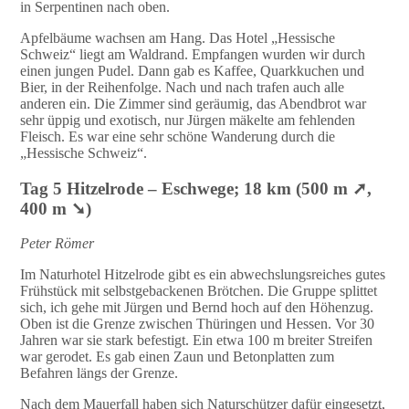
in Serpentinen nach oben.
Apfelbäume wachsen am Hang. Das Hotel „Hessische
Schweiz“ liegt am Waldrand. Empfangen wurden wir durch
einen jungen Pudel. Dann gab es Kaffee, Quarkkuchen und
Bier, in der Reihenfolge. Nach und nach trafen auch alle
anderen ein. Die Zimmer sind geräumig, das Abendbrot war
sehr üppig und exotisch, nur Jürgen mäkelte am fehlenden
Fleisch. Es war eine sehr schöne Wanderung durch die
„Hessische Schweiz“.
Tag 5 Hitzelrode – Eschwege; 18 km (500 m ➚,
400 m ➘)
Peter Römer
Im Naturhotel Hitzelrode gibt es ein abwechslungsreiches gutes
Frühstück mit selbstgebackenen Brötchen. Die Gruppe splittet
sich, ich gehe mit Jürgen und Bernd hoch auf den Höhenzug.
Oben ist die Grenze zwischen Thüringen und Hessen. Vor 30
Jahren war sie stark befestigt. Ein etwa 100 m breiter Streifen
war gerodet. Es gab einen Zaun und Betonplatten zum
Befahren längs der Grenze.
Nach dem Mauerfall haben sich Naturschützer dafür eingesetzt,