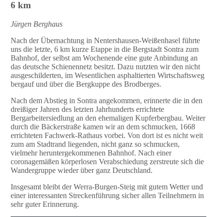
6 km
Jürgen Berghaus
Nach der Übernachtung in Nentershausen-Weißenhasel führte
uns die letzte, 6 km kurze Etappe in die Bergstadt Sontra zum
Bahnhof, der selbst am Wochenende eine gute Anbindung an
das deutsche Schienennetz besitzt. Dazu nutzten wir den nicht
ausgeschilderten, im Wesentlichen asphaltierten Wirtschaftsweg
bergauf und über die Bergkuppe des Brodberges.
Nach dem Abstieg in Sontra angekommen, erinnerte die in den
dreißiger Jahren des letzten Jahrhunderts errichtete
Bergarbeitersiedlung an den ehemaligen Kupferbergbau. Weiter
durch die Bäckerstraße kamen wir an dem schmucken, 1668
errichteten Fachwerk-Rathaus vorbei. Von dort ist es nicht weit
zum am Stadtrand liegenden, nicht ganz so schmucken,
vielmehr heruntergekommenen Bahnhof. Nach einer
coronagemäßen körperlosen Verabschiedung zerstreute sich die
Wandergruppe wieder über ganz Deutschland.
Insgesamt bleibt der Werra-Burgen-Steig mit gutem Wetter und
einer interessanten Streckenführung sicher allen Teilnehmern in
sehr guter Erinnerung.