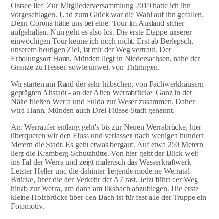
Ostsee lief. Zur Mitgliederversammlung 2019 hatte ich ihn
vorgeschlagen. Und zum Glück war die Wahl auf ihn gefallen.
Denn Corona hätte uns bei einer Tour im Ausland sicher
aufgehalten. Nun geht es also los. Die erste Etappe unserer
einwöchigen Tour kenne ich noch nicht. Erst ab Berlepsch,
unserem heutigen Ziel, ist mir der Weg vertraut. Der
Erholungsort Hann. Münden liegt in Niedersachsen, nahe der
Grenze zu Hessen sowie unweit von Thüringen.
Wir starten am Rand der sehr hübschen, von Fachwerkhäusern
geprägten Altstadt - an der Alten Werrabrücke. Ganz in der
Nähe fließen Werra und Fulda zur Weser zusammen. Daher
wird Hann. Münden auch Drei-Flüsse-Stadt genannt.
Am Werraufer entlang geht's bis zur Neuen Werrabrücke, hier
überqueren wir den Fluss und verlassen nach wenigen hundert
Metern die Stadt. Es geht etwas bergauf. Auf etwa 250 Metern
liegt die Kramberg-Schutzhütte. Von hier geht der Blick weit
ins Tal der Werra und zeigt malerisch das Wasserkraftwerk
Letzter Heller und die dahinter liegende moderne Werratal-
Brücke, über die der Verkehr der A7 rast. Jetzt führt der Weg
hinab zur Werra, um dann am Ilksbach abzubiegen. Die erste
kleine Holzbrücke über den Bach ist für fast alle der Truppe ein
Fotomotiv.