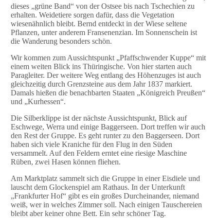
dieses „grüne Band“ von der Ostsee bis nach Tschechien zu
erhalten. Weidetiere sorgen dafür, dass die Vegetation
wiesenähnlich bleibt. Bernd entdeckt in der Wiese seltene
Pflanzen, unter anderem Fransenenzian. Im Sonnenschein ist
die Wanderung besonders schön.
Wir kommen zum Aussichtspunkt „Pfaffschwender Kuppe“ mit
einem weiten Blick ins Thüringische. Von hier starten auch
Paragleiter. Der weitere Weg entlang des Höhenzuges ist auch
gleichzeitig durch Grenzsteine aus dem Jahr 1837 markiert.
Damals hießen die benachbarten Staaten „Königreich Preußen“
und „Kurhessen“.
Die Silberklippe ist der nächste Aussichtspunkt, Blick auf
Eschwege, Werra und einige Baggerseen. Dort treffen wir auch
den Rest der Gruppe. Es geht runter zu den Baggerseen. Dort
haben sich viele Kraniche für den Flug in den Süden
versammelt. Auf den Feldern erntet eine riesige Maschine
Rüben, zwei Hasen können fliehen.
Am Marktplatz sammelt sich die Gruppe in einer Eisdiele und
lauscht dem Glockenspiel am Rathaus. In der Unterkunft
„Frankfurter Hof“ gibt es ein großes Durcheinander, niemand
weiß, wer in welches Zimmer soll. Nach einigen Tauschereien
bleibt aber keiner ohne Bett. Ein sehr schöner Tag.