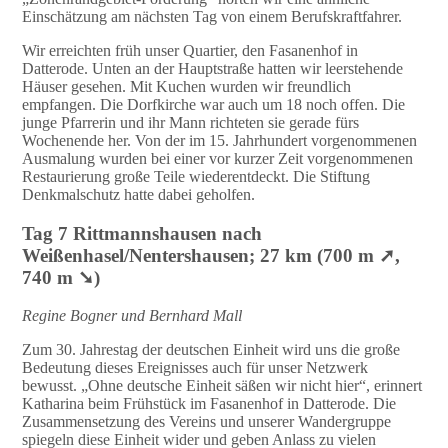
Einschätzung am nächsten Tag von einem Berufskraftfahrer.
Wir erreichten früh unser Quartier, den Fasanenhof in
Datterode. Unten an der Hauptstraße hatten wir leerstehende
Häuser gesehen. Mit Kuchen wurden wir freundlich
empfangen. Die Dorfkirche war auch um 18 noch offen. Die
junge Pfarrerin und ihr Mann richteten sie gerade fürs
Wochenende her. Von der im 15. Jahrhundert vorgenommenen
Ausmalung wurden bei einer vor kurzer Zeit vorgenommenen
Restaurierung große Teile wiederentdeckt. Die Stiftung
Denkmalschutz hatte dabei geholfen.
Tag 7 Rittmannshausen nach
Weißenhasel/Nentershausen; 27 km (700 m ➚,
740 m ➘)
Regine Bogner und Bernhard Mall
Zum 30. Jahrestag der deutschen Einheit wird uns die große
Bedeutung dieses Ereignisses auch für unser Netzwerk
bewusst. „Ohne deutsche Einheit säßen wir nicht hier“, erinnert
Katharina beim Frühstück im Fasanenhof in Datterode. Die
Zusammensetzung des Vereins und unserer Wandergruppe
spiegeln diese Einheit wider und geben Anlass zu vielen