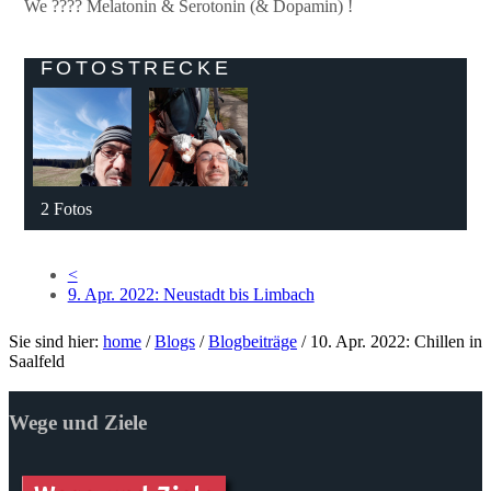
We ???? Melatonin & Serotonin (& Dopamin) !
FOTOSTRECKE
2 Fotos
<
9. Apr. 2022: Neustadt bis Limbach
Sie sind hier:
home
/
Blogs
/
Blogbeiträge
/
10. Apr. 2022: Chillen in
Saalfeld
Wege und Ziele