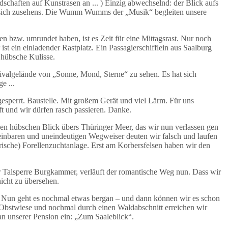
schaften auf Kunstrasen an ... ) Einzig abwechselnd: der Blick aufs
lt sich zusehens. Die Wumm Wumms der „Musik“ begleiten unsere
 bzw. umrundet haben, ist es Zeit für eine Mittagsrast. Nur noch
ist ein einladender Rastplatz. Ein Passagierschifflein aus Saalburg
 hübsche Kulisse.
ivalgelände von „Sonne, Mond, Sterne“ zu sehen. Es hat sich
e ...
gesperrt. Baustelle. Mit großem Gerät und viel Lärm. Für uns
ft und wir dürfen rasch passieren. Danke.
en hübschen Blick übers Thüringer Meer, das wir nun verlassen gen
inbaren und uneindeutigen Wegweiser deuten wir falsch und laufen
rische) Forellenzuchtanlage. Erst am Korbersfelsen haben wir den
der Talsperre Burgkammer, verläuft der romantische Weg nun. Dass wir
nicht zu übersehen.
 Nun geht es nochmal etwas bergan – und dann können wir es schon
Obstwiese und nochmal durch einen Waldabschnitt erreichen wir
an unserer Pension ein: „Zum Saaleblick“.