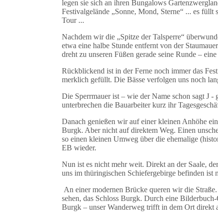
legen sie sich an ihren Bungalows Gartenzwergland
Festivalgelände „Sonne, Mond, Sterne“ ... es fül
Tour ...
Nachdem wir die „Spitze der Talsperre“ überwunden
etwa eine halbe Stunde entfernt von der Staumauer 
dreht zu unseren Füßen gerade seine Runde – eine
Rückblickend ist in der Ferne noch immer das Fest
merklich gefüllt. Die Bässe verfolgen uns noch lang
Die Sperrmauer ist – wie der Name schon sagt J - 
unterbrechen die Bauarbeiter kurz ihr Tagesgeschä
Danach genießen wir auf einer kleinen Anhöhe ein
Burgk. Aber nicht auf direktem Weg. Einen unsche
so einen kleinen Umweg über die ehemalige (histo
EB wieder.
Nun ist es nicht mehr weit. Direkt an der Saale, 
uns im thüringischen Schiefergebirge befinden ist 
An einer modernen Brücke queren wir die Straße.
sehen, das Schloss Burgk. Durch eine Bilderbuch-
Burgk – unser Wanderweg trifft in dem Ort direkt 