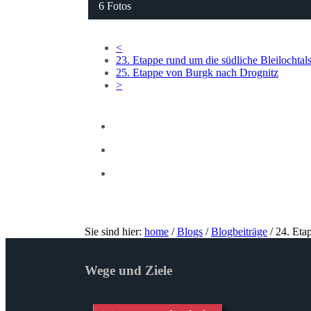
6 Fotos
<
23. Etappe rund um die südliche Bleilochtal
25. Etappe von Burgk nach Drognitz
>
Sie sind hier:
home
/
Blogs
/
Blogbeiträge
/
24. Eta
Wege und Ziele