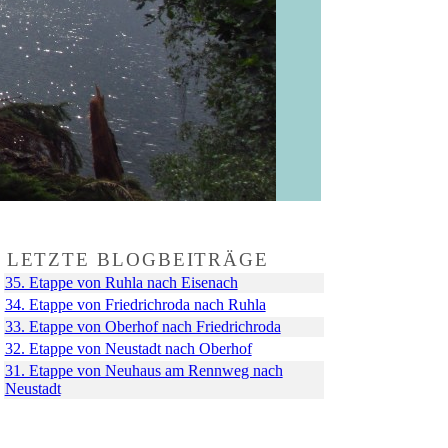
LETZTE BLOGBEITRÄGE
35. Etappe von Ruhla nach Eisenach
34. Etappe von Friedrichroda nach Ruhla
33. Etappe von Oberhof nach Friedrichroda
32. Etappe von Neustadt nach Oberhof
31. Etappe von Neuhaus am Rennweg nach
Neustadt