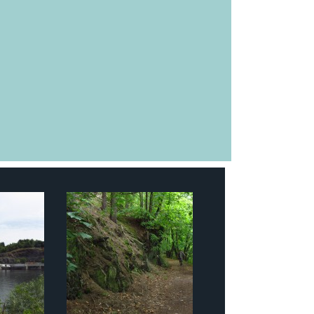
Leaflet
| Tiles
© Esri
—