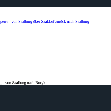
sperre - von Saalburg über Saaldorf zurück nach Saalburg
ppe von Saalburg nach Burgk