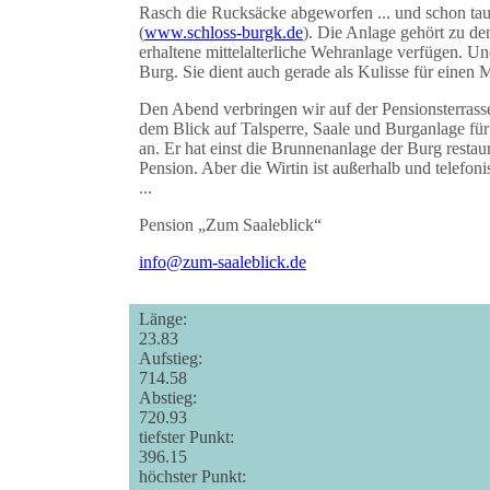
Rasch die Rucksäcke abgeworfen ... und schon tau
(
www.schloss-burgk.de
). Die Anlage gehört zu de
erhaltene mittelalterliche Wehranlage verfügen. Un
Burg. Sie dient auch gerade als Kulisse für einen
Den Abend verbringen wir auf der Pensionsterrasse 
dem Blick auf Talsperre, Saale und Burganlage fü
an. Er hat einst die Brunnenanlage der Burg restau
Pension. Aber die Wirtin ist außerhalb und telefon
...
Pension „Zum Saaleblick“
info@zum-saaleblick.de
Länge:
23.83
Aufstieg:
714.58
Abstieg:
720.93
tiefster Punkt:
396.15
höchster Punkt: