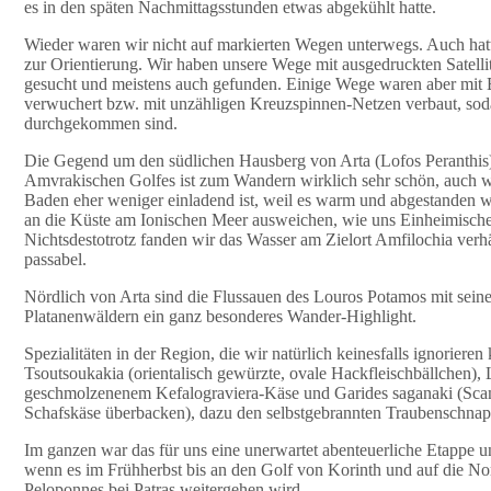
es in den späten Nachmittagsstunden etwas abgekühlt hatte.
Wieder waren wir nicht auf markierten Wegen unterwegs. Auch hat
zur Orientierung. Wir haben unsere Wege mit ausgedruckten Satelli
gesucht und meistens auch gefunden. Einige Wege waren aber mit
verwuchert bzw. mit unzähligen Kreuzspinnen-Netzen verbaut, soda
durchgekommen sind.
Die Gegend um den südlichen Hausberg von Arta (Lofos Peranthis)
Amvrakischen Golfes ist zum Wandern wirklich sehr schön, auch 
Baden eher weniger einladend ist, weil es warm und abgestanden wi
an die Küste am Ionischen Meer ausweichen, wie uns Einheimische
Nichtsdestotrotz fanden wir das Wasser am Zielort Amfilochia verhä
passabel.
Nördlich von Arta sind die Flussauen des Louros Potamos mit seine
Platanenwäldern ein ganz besonderes Wander-Highlight.
Spezialitäten in der Region, die wir natürlich keinesfalls ignoriere
Tsoutsoukakia (orientalisch gewürzte, ovale Hackfleischbällchen),
geschmolzenenem Kefalograviera-Käse und Garides saganaki (Sca
Schafskäse überbacken), dazu den selbstgebrannten Traubenschnap
Im ganzen war das für uns eine unerwartet abenteuerliche Etappe u
wenn es im Frühherbst bis an den Golf von Korinth und auf die Nor
Peloponnes bei Patras weitergehen wird.