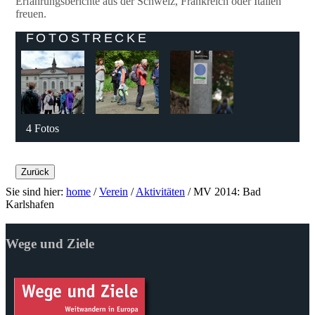
Erfahrungsberichte aus der Schweiz, Frankreich oder Italien
freuen.
FOTOSTRECKE
4 Fotos
Zurück
Sie sind hier:
home
/
Verein
/
Aktivitäten
/
MV 2014: Bad
Karlshafen
Wege und Ziele