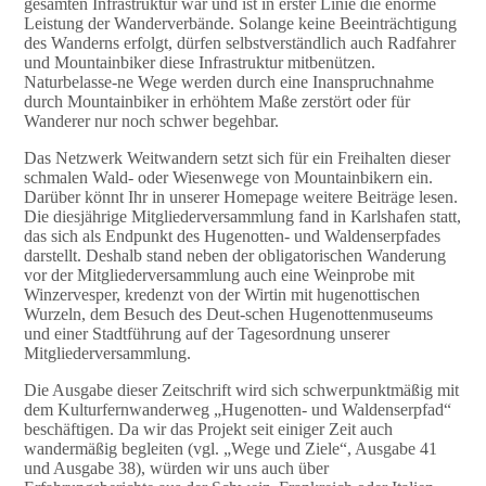
gesamten Infrastruktur war und ist in erster Linie die enorme
Leistung der Wanderverbände. Solange keine Beeinträchtigung
des Wanderns erfolgt, dürfen selbstverständlich auch Radfahrer
und Mountainbiker diese Infrastruktur mitbenützen.
Naturbelasse-ne Wege werden durch eine Inanspruchnahme
durch Mountainbiker in erhöhtem Maße zerstört oder für
Wanderer nur noch schwer begehbar.
Das Netzwerk Weitwandern setzt sich für ein Freihalten dieser
schmalen Wald- oder Wiesenwege von Mountainbikern ein.
Darüber könnt Ihr in unserer Homepage weitere Beiträge lesen.
Die diesjährige Mitgliederversammlung fand in Karlshafen statt,
das sich als Endpunkt des Hugenotten- und Waldenserpfades
darstellt. Deshalb stand neben der obligatorischen Wanderung
vor der Mitgliederversammlung auch eine Weinprobe mit
Winzervesper, kredenzt von der Wirtin mit hugenottischen
Wurzeln, dem Besuch des Deut-schen Hugenottenmuseums
und einer Stadtführung auf der Tagesordnung unserer
Mitgliederversammlung.
Die Ausgabe dieser Zeitschrift wird sich schwerpunktmäßig mit
dem Kulturfernwanderweg „Hugenotten- und Waldenserpfad“
beschäftigen. Da wir das Projekt seit einiger Zeit auch
wandermäßig begleiten (vgl. „Wege und Ziele“, Ausgabe 41
und Ausgabe 38), würden wir uns auch über