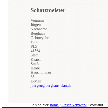
Schatzmeister
Vorname
Jürgen
Nachname
Berghaus
Geburtsjahr
1950
PLZ
41564
Stadt
Kaarst
Straße
Heide
Hausnummer
65
E-Mail
juergen@berghaus-clan.de
Sie sind hier:
home
/
Unser Netzwerk
/
Vorstand