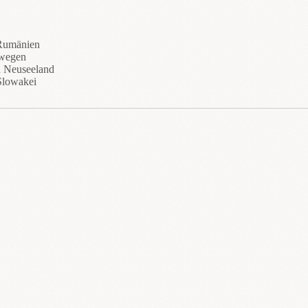
 Rumänien
rwegen
n Neuseeland
Slowakei