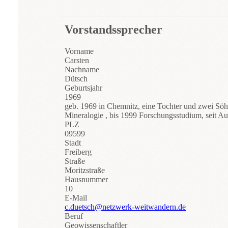
Vorstandssprecher
Vorname
Carsten
Nachname
Dütsch
Geburtsjahr
1969
geb. 1969 in Chemnitz, eine Tochter und zwei Sö
Mineralogie , bis 1999 Forschungsstudium, seit Au
PLZ
09599
Stadt
Freiberg
Straße
Moritzstraße
Hausnummer
10
E-Mail
c.duetsch@netzwerk-weitwandern.de
Beruf
Geowissenschaftler