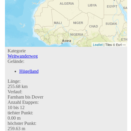
Leaflet
| Tiles © Esri —
Kategorie
Weitwanderweg
Gelände:
Hügelland
Länge:
255.68 km
Verlauf:
Farnham bis Dover
Anzahl Etappen:
10 bis 12
tiefster Punkt:
0.00 m
höchster Punkt:
259.63 m