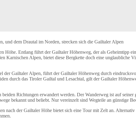
, und dem Drautal im Norden, strecken sich die Gailtaler Alpen
hen Höhe. Entlang führt der Gailtaler Höhenweg, der als Geheimtipp ei
den Karnischen Alpen, bietet diese Bergkette doch eine unglaubliche V
 der Gailtaler Alpen, führt der Gailtaler Höhenweg durch eindrucksvol
den durch das Tiroler Gailtal und Lesachtal, gilt der Gailtaler Höhen
n beiden Richtungen erwandert werden. Der Wanderweg ist auf seiner g
wege bekannt und beliebt. Nur vereinzelt sind Wegteile an günstige 
nach der Gailtaler Höhe bietet sich eine Tour mit Zelt an. Alternati
ehmen.