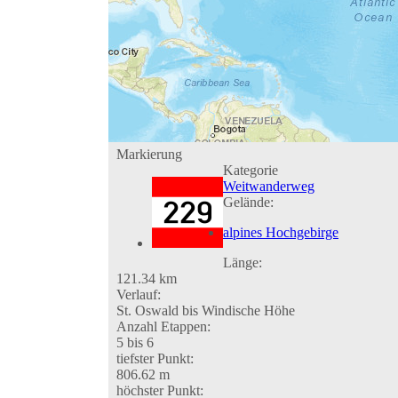
Markierung
Kategorie
Weitwanderweg
Gelände:
alpines Hochgebirge
Länge:
121.34 km
Verlauf:
St. Oswald bis Windische Höhe
Anzahl Etappen:
5 bis 6
tiefster Punkt:
806.62 m
höchster Punkt: