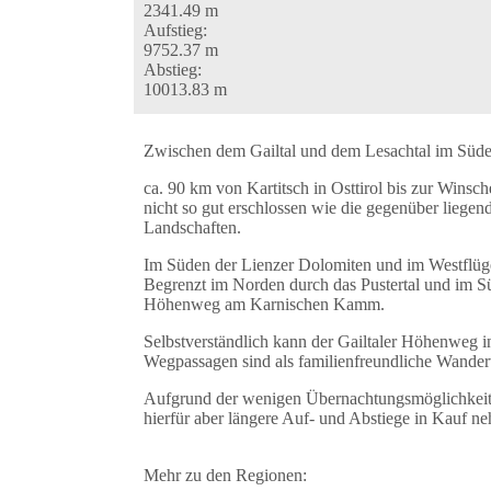
2341.49 m
Aufstieg:
9752.37 m
Abstieg:
10013.83 m
Zwischen dem Gailtal und dem Lesachtal im Süden
ca. 90 km von Kartitsch in Osttirol bis zur Winsc
nicht so gut erschlossen wie die gegenüber liegen
Landschaften.
Im Süden der Lienzer Dolomiten und im Westflügel
Begrenzt im Norden durch das Pustertal und im Sü
Höhenweg am Karnischen Kamm.
Selbstverständlich kann der Gailtaler Höhenweg i
Wegpassagen sind als familienfreundliche Wander
Aufgrund der wenigen Übernachtungsmöglichkeiten 
hierfür aber längere Auf- und Abstiege in Kauf n
Mehr zu den Regionen: