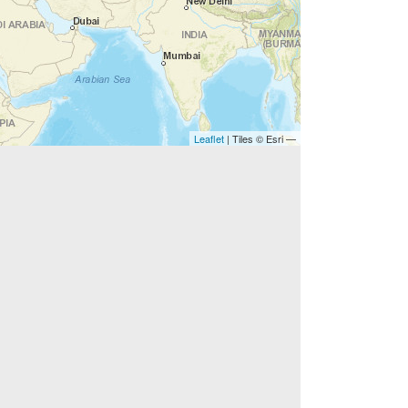
Leaflet
| Tiles © Esri —