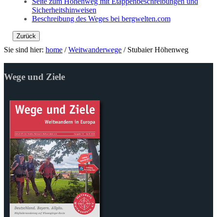
Seite zum Höhenweg mit Etappenbeschreibungen und
Sicherheitshinweisen
Beschreibung des Weges bei bergwelten.com
Zurück
Sie sind hier:
home
/
Weitwanderwege
/
Stubaier Höhenweg
Wege und Ziele