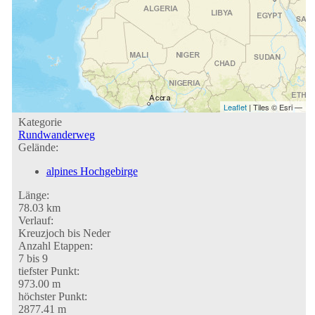
Leaflet
| Tiles © Esri —
Kategorie
Rundwanderweg
Gelände:
alpines Hochgebirge
Länge:
78.03 km
Verlauf:
Kreuzjoch bis Neder
Anzahl Etappen:
7 bis 9
tiefster Punkt:
973.00 m
höchster Punkt:
2877.41 m