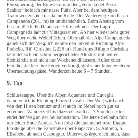
Flussquerung, der Entwässerung der „Vedretta del Pizzo
Scalino“ hole ich mir nasse Füße. Aber bei dem heutigen
Traumwetter spielt das keine Rolle. Der Weiterweg zum Passo
Campaneda (2611 m) ist unübersichtlich. Beim Abstieg vom
Pass muß ich die Hände zur Hilfe nehmen. Der Lago
Campagneda lädt zur Mittagsrast ein. Ab hier wieder sehr guter
Weg über weite Weideflächen. Oberhalb der Alpe Campagneda
gabelt sich der Weg. Ich nehme den linken in Richtung Alpe
Prabello, Rif. Christina (2226 m). Rund ums Rifugio Christina
befindet sich ein schön hergerichtetes Almdorf mit neurer
Steinkirche und nicht nur Wochenendhäusern. Außer einer
Familie, die hier ihre Ferien verbringt, gibt’s hier keine weiteren
Übernachtungsgäste. Wanderzeit heute 6 – 7 Stunden.
9. Tag
Schlussetappe. Über die Alpen Aquanera und Cavaglia
wandere ich in Richtung Piazzo Cavalli. Der Weg wird auch
von den Hirten benutzt und ist auch im Nebel noch gut zu
erkennen. Wanderzeit bis Piazzo Cavalli ca. 3 Stunden. Hier
endet der Weg an der Seilbahnstation. Die letzte Seilbahn fuhr
nur leider Ende August. Nun folgt die unangenehmste Etappe.
Ich steige über die Fahrstraße über Piapaccio, S. Antonio, S.
Elisabetta ab nach Caspoggio. Unterwegs ärgere ich mich, dass