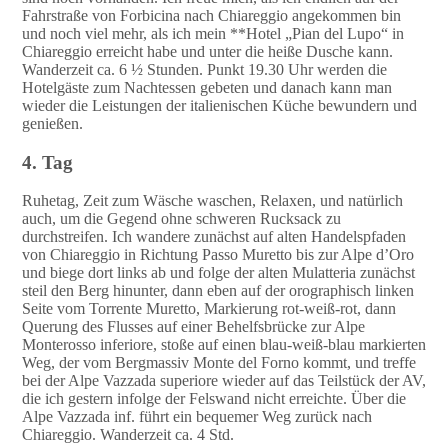
Fahrstraße von Forbicina nach Chiareggio angekommen bin
und noch viel mehr, als ich mein **Hotel „Pian del Lupo“ in
Chiareggio erreicht habe und unter die heiße Dusche kann.
Wanderzeit ca. 6 ½ Stunden. Punkt 19.30 Uhr werden die
Hotelgäste zum Nachtessen gebeten und danach kann man
wieder die Leistungen der italienischen Küche bewundern und
genießen.
4. Tag
Ruhetag, Zeit zum Wäsche waschen, Relaxen, und natürlich
auch, um die Gegend ohne schweren Rucksack zu
durchstreifen. Ich wandere zunächst auf alten Handelspfaden
von Chiareggio in Richtung Passo Muretto bis zur Alpe d’Oro
und biege dort links ab und folge der alten Mulatteria zunächst
steil den Berg hinunter, dann eben auf der orographisch linken
Seite vom Torrente Muretto, Markierung rot-weiß-rot, dann
Querung des Flusses auf einer Behelfsbrücke zur Alpe
Monterosso inferiore, stoße auf einen blau-weiß-blau markierten
Weg, der vom Bergmassiv Monte del Forno kommt, und treffe
bei der Alpe Vazzada superiore wieder auf das Teilstück der AV,
die ich gestern infolge der Felswand nicht erreichte. Über die
Alpe Vazzada inf. führt ein bequemer Weg zurück nach
Chiareggio. Wanderzeit ca. 4 Std.