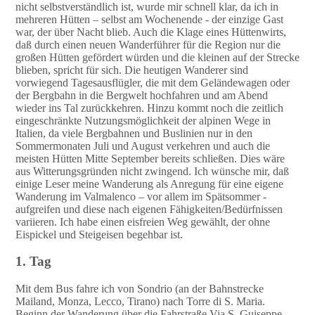
nicht selbstverständlich ist, wurde mir schnell klar, da ich in
mehreren Hütten – selbst am Wochenende - der einzige Gast
war, der über Nacht blieb. Auch die Klage eines Hüttenwirts,
daß durch einen neuen Wanderführer für die Region nur die
großen Hütten gefördert würden und die kleinen auf der Strecke
blieben, spricht für sich. Die heutigen Wanderer sind
vorwiegend Tagesausflügler, die mit dem Geländewagen oder
der Bergbahn in die Bergwelt hochfahren und am Abend
wieder ins Tal zurückkehren. Hinzu kommt noch die zeitlich
eingeschränkte Nutzungsmöglichkeit der alpinen Wege in
Italien, da viele Bergbahnen und Buslinien nur in den
Sommermonaten Juli und August verkehren und auch die
meisten Hütten Mitte September bereits schließen. Dies wäre
aus Witterungsgründen nicht zwingend. Ich wünsche mir, daß
einige Leser meine Wanderung als Anregung für eine eigene
Wanderung im Valmalenco – vor allem im Spätsommer -
aufgreifen und diese nach eigenen Fähigkeiten/Bedürfnissen
variieren. Ich habe einen eisfreien Weg gewählt, der ohne
Eispickel und Steigeisen begehbar ist.
1. Tag
Mit dem Bus fahre ich von Sondrio (an der Bahnstrecke
Mailand, Monza, Lecco, Tirano) nach Torre di S. Maria.
Beginn der Wanderung über die Fahrstraße Via S. Guiseppe