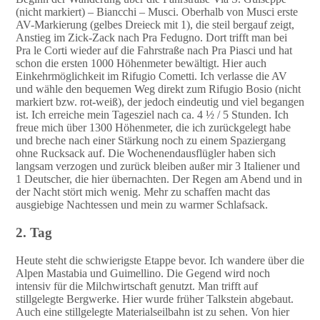
(nicht markiert) – Biancchi – Musci. Oberhalb von Musci erste
AV-Markierung (gelbes Dreieck mit 1), die steil bergauf zeigt,
Anstieg im Zick-Zack nach Pra Fedugno. Dort trifft man bei
Pra le Corti wieder auf die Fahrstraße nach Pra Piasci und hat
schon die ersten 1000 Höhenmeter bewältigt. Hier auch
Einkehrmöglichkeit im Rifugio Cometti. Ich verlasse die AV
und wähle den bequemen Weg direkt zum Rifugio Bosio (nicht
markiert bzw. rot-weiß), der jedoch eindeutig und viel begangen
ist. Ich erreiche mein Tagesziel nach ca. 4 ½ / 5 Stunden. Ich
freue mich über 1300 Höhenmeter, die ich zurückgelegt habe
und breche nach einer Stärkung noch zu einem Spaziergang
ohne Rucksack auf. Die Wochenendausflügler haben sich
langsam verzogen und zurück bleiben außer mir 3 Italiener und
1 Deutscher, die hier übernachten. Der Regen am Abend und in
der Nacht stört mich wenig. Mehr zu schaffen macht das
ausgiebige Nachtessen und mein zu warmer Schlafsack.
2. Tag
Heute steht die schwierigste Etappe bevor. Ich wandere über die
Alpen Mastabia und Guimellino. Die Gegend wird noch
intensiv für die Milchwirtschaft genutzt. Man trifft auf
stillgelegte Bergwerke. Hier wurde früher Talkstein abgebaut.
Auch eine stillgelegte Materialseilbahn ist zu sehen. Von hier