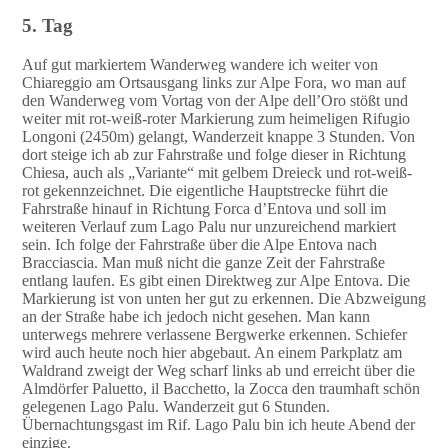
5. Tag
Auf gut markiertem Wanderweg wandere ich weiter von
Chiareggio am Ortsausgang links zur Alpe Fora, wo man auf
den Wanderweg vom Vortag von der Alpe dell’Oro stößt und
weiter mit rot-weiß-roter Markierung zum heimeligen Rifugio
Longoni (2450m) gelangt, Wanderzeit knappe 3 Stunden. Von
dort steige ich ab zur Fahrstraße und folge dieser in Richtung
Chiesa, auch als „Variante“ mit gelbem Dreieck und rot-weiß-
rot gekennzeichnet. Die eigentliche Hauptstrecke führt die
Fahrstraße hinauf in Richtung Forca d’Entova und soll im
weiteren Verlauf zum Lago Palu nur unzureichend markiert
sein. Ich folge der Fahrstraße über die Alpe Entova nach
Bracciascia. Man muß nicht die ganze Zeit der Fahrstraße
entlang laufen. Es gibt einen Direktweg zur Alpe Entova. Die
Markierung ist von unten her gut zu erkennen. Die Abzweigung
an der Straße habe ich jedoch nicht gesehen. Man kann
unterwegs mehrere verlassene Bergwerke erkennen. Schiefer
wird auch heute noch hier abgebaut. An einem Parkplatz am
Waldrand zweigt der Weg scharf links ab und erreicht über die
Almdörfer Paluetto, il Bacchetto, la Zocca den traumhaft schön
gelegenen Lago Palu. Wanderzeit gut 6 Stunden.
Übernachtungsgast im Rif. Lago Palu bin ich heute Abend der
einzige.