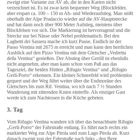
zweigt eine Variante zur AV ab, die in den Karten nicht
verzeichnet ist. Es ist zwar kein bequemer Weg (Blockfelder,
aber erspart ca. 100 – 150 m Ab- und Wiederaufstieg. Man stößt
oberhalb der Alpe Pradaccio wieder auf die AV-Hauptstrecke
und hat dann noch über 900 Meter Aufstieg, meistens über
Blockfelsen vor sich. Die Markierung ist hervorragend und die
Strecke nur bei Nässe oder Nebel problematisch. Bei den
Laghetti dei Sassera mache ich kurz Pause. Endlich ist der
Passo Ventina mit 2675 m erreicht und man kann den herrlichen
Ausblick auf den Pizzo Ventina mit dem Gletscher „Vedretta
della Ventina“ genießen. Der Abstieg über Geröll ist ebenfalls
nicht angenehm, aber man kann schon vom Paß aus das
Tagesziel, die beiden Hütten „Rifugio Ventina“ und „Rifugio
Gerli-Porro“ erkennen. Ein kleines Schneefeld wird problemlos
gequert und der Weg führt weiter über die Endmoräne des
Gletschers bis zum Rif. Ventina, wo ich nach 7 ½ Stunden
Wanderung mit zitternden Knien eintreffe. Als einziger Gast
werde ich zum Nachtessen in die Küche gebeten.
3. Tag
Vom Rifugio Ventina wandere ich über das benachbarte Rifugio
„Gerli-Porro“ der Fahrstraße entlang. Es führt nach rechts ein
markierter Weg zur Alpe Pirola und zum Lago Pirola ab. Kurz
danach zweigt von der Fahrstraße nach links - den Berg