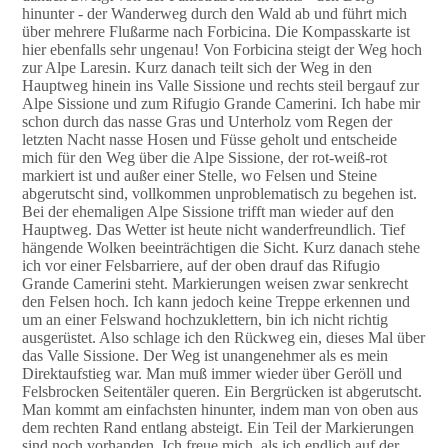
hinunter - der Wanderweg durch den Wald ab und führt mich
über mehrere Flußarme nach Forbicina. Die Kompasskarte ist
hier ebenfalls sehr ungenau! Von Forbicina steigt der Weg hoch
zur Alpe Laresin. Kurz danach teilt sich der Weg in den
Hauptweg hinein ins Valle Sissione und rechts steil bergauf zur
Alpe Sissione und zum Rifugio Grande Camerini. Ich habe mir
schon durch das nasse Gras und Unterholz vom Regen der
letzten Nacht nasse Hosen und Füsse geholt und entscheide
mich für den Weg über die Alpe Sissione, der rot-weiß-rot
markiert ist und außer einer Stelle, wo Felsen und Steine
abgerutscht sind, vollkommen unproblematisch zu begehen ist.
Bei der ehemaligen Alpe Sissione trifft man wieder auf den
Hauptweg. Das Wetter ist heute nicht wanderfreundlich. Tief
hängende Wolken beeinträchtigen die Sicht. Kurz danach stehe
ich vor einer Felsbarriere, auf der oben drauf das Rifugio
Grande Camerini steht. Markierungen weisen zwar senkrecht
den Felsen hoch. Ich kann jedoch keine Treppe erkennen und
um an einer Felswand hochzuklettern, bin ich nicht richtig
ausgerüstet. Also schlage ich den Rückweg ein, dieses Mal über
das Valle Sissione. Der Weg ist unangenehmer als es mein
Direktaufstieg war. Man muß immer wieder über Geröll und
Felsbrocken Seitentäler queren. Ein Bergrücken ist abgerutscht.
Man kommt am einfachsten hinunter, indem man von oben aus
dem rechten Rand entlang absteigt. Ein Teil der Markierungen
sind noch vorhanden. Ich freue mich, als ich endlich auf der