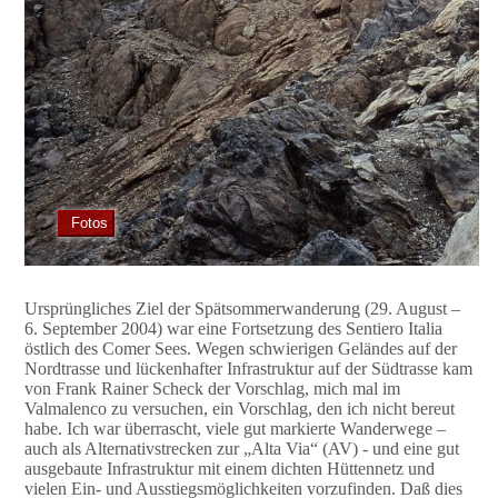
Fotos
Ursprüngliches Ziel der Spätsommerwanderung (29. August –
6. September 2004) war eine Fortsetzung des Sentiero Italia
östlich des Comer Sees. Wegen schwierigen Geländes auf der
Nordtrasse und lückenhafter Infrastruktur auf der Südtrasse kam
von Frank Rainer Scheck der Vorschlag, mich mal im
Valmalenco zu versuchen, ein Vorschlag, den ich nicht bereut
habe. Ich war überrascht, viele gut markierte Wanderwege –
auch als Alternativstrecken zur „Alta Via“ (AV) - und eine gut
ausgebaute Infrastruktur mit einem dichten Hüttennetz und
vielen Ein- und Ausstiegsmöglichkeiten vorzufinden. Daß dies