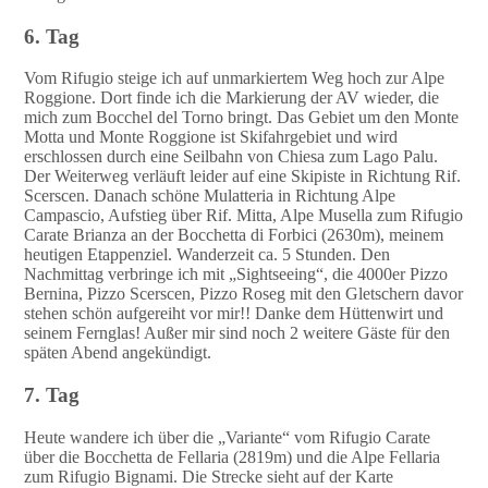
6. Tag
Vom Rifugio steige ich auf unmarkiertem Weg hoch zur Alpe
Roggione. Dort finde ich die Markierung der AV wieder, die
mich zum Bocchel del Torno bringt. Das Gebiet um den Monte
Motta und Monte Roggione ist Skifahrgebiet und wird
erschlossen durch eine Seilbahn von Chiesa zum Lago Palu.
Der Weiterweg verläuft leider auf eine Skipiste in Richtung Rif.
Scerscen. Danach schöne Mulatteria in Richtung Alpe
Campascio, Aufstieg über Rif. Mitta, Alpe Musella zum Rifugio
Carate Brianza an der Bocchetta di Forbici (2630m), meinem
heutigen Etappenziel. Wanderzeit ca. 5 Stunden. Den
Nachmittag verbringe ich mit „Sightseeing“, die 4000er Pizzo
Bernina, Pizzo Scerscen, Pizzo Roseg mit den Gletschern davor
stehen schön aufgereiht vor mir!! Danke dem Hüttenwirt und
seinem Fernglas! Außer mir sind noch 2 weitere Gäste für den
späten Abend angekündigt.
7. Tag
Heute wandere ich über die „Variante“ vom Rifugio Carate
über die Bocchetta de Fellaria (2819m) und die Alpe Fellaria
zum Rifugio Bignami. Die Strecke sieht auf der Karte