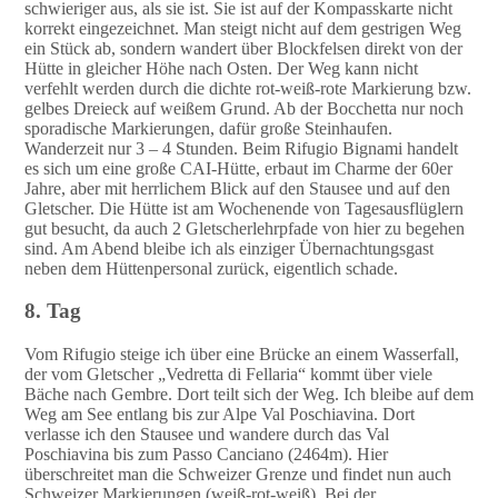
schwieriger aus, als sie ist. Sie ist auf der Kompasskarte nicht
korrekt eingezeichnet. Man steigt nicht auf dem gestrigen Weg
ein Stück ab, sondern wandert über Blockfelsen direkt von der
Hütte in gleicher Höhe nach Osten. Der Weg kann nicht
verfehlt werden durch die dichte rot-weiß-rote Markierung bzw.
gelbes Dreieck auf weißem Grund. Ab der Bocchetta nur noch
sporadische Markierungen, dafür große Steinhaufen.
Wanderzeit nur 3 – 4 Stunden. Beim Rifugio Bignami handelt
es sich um eine große CAI-Hütte, erbaut im Charme der 60er
Jahre, aber mit herrlichem Blick auf den Stausee und auf den
Gletscher. Die Hütte ist am Wochenende von Tagesausflüglern
gut besucht, da auch 2 Gletscherlehrpfade von hier zu begehen
sind. Am Abend bleibe ich als einziger Übernachtungsgast
neben dem Hüttenpersonal zurück, eigentlich schade.
8. Tag
Vom Rifugio steige ich über eine Brücke an einem Wasserfall,
der vom Gletscher „Vedretta di Fellaria“ kommt über viele
Bäche nach Gembre. Dort teilt sich der Weg. Ich bleibe auf dem
Weg am See entlang bis zur Alpe Val Poschiavina. Dort
verlasse ich den Stausee und wandere durch das Val
Poschiavina bis zum Passo Canciano (2464m). Hier
überschreitet man die Schweizer Grenze und findet nun auch
Schweizer Markierungen (weiß-rot-weiß). Bei der