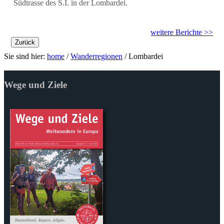
Südtrasse des S.I. in der Lombardei.
weitere Berichte >>
Zurück
Sie sind hier:
home
/
Wanderregionen
/
Lombardei
Wege und Ziele