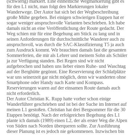
(schwierig) markiert. Eine einheitliche Wegmarkierung gibt es
für den L1 nicht, man folgt den Markierungen lokaler
Wanderwege. Der Autor hat sich bei der Wegbeschreibung
große Mühe gegeben. Bei einigen schwierigen Etappen hat er
sogar weniger anspruchsvolle Varianten beschrieben. Ich habe
damals nicht an eine Veröffentlichung der Route gedacht. Der
Weg schien mir für eine Begehung am Stück zu lang und in
seinen Anforderungen für durchschnittliche Wanderer auch zu
anspruchsvoll, was durch die SAC-Klassifizierung T5 ja auch
zum Ausdruck kommt. Wir brauchten damals fast die gesamten
Sommerferien, die mir als Lehrer und meinem Sohn als Schüler
ja zur Verfügung standen. Bei Regen sind wir nicht
aufgebrochen und haben uns lieber einen Ruhe- und Waschtag
auf der Berghütte gegönnt. Eine Reservierung der Schlafplätze
war uns seinerzeit gar nicht möglich, denn wir wanderten ohne
Smartphone oder Handy nach Karte und Kompass.
Reservierungen waren auf der einsamen Route damals auch
nicht erforderlich.
Der Autor Christian K. Rupp hatte vorher schon einige
Wanderführer geschrieben und ist bei der Suche im Internet auf
meinen L1 gestoßen. Christian hat drei Bergsommer für die 30
Etappen benötigt. Nach der erfolgreichen Begehung des L1
plante ich damals (1989) einen L2, der als erster Weg die Alpen
von Süden nach Norden überqueren sollte. Zur Ausführung
dieser Planung ist es jedoch nie gekommenen. Inzwischen bin