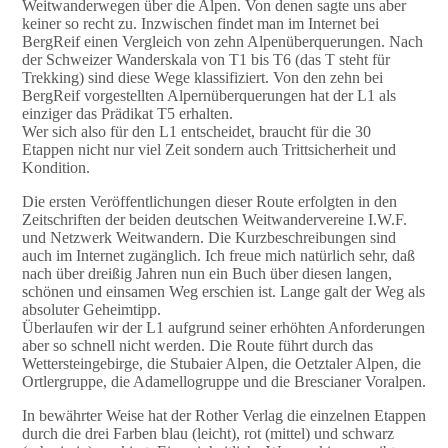
Weitwanderwegen über die Alpen. Von denen sagte uns aber
keiner so recht zu. Inzwischen findet man im Internet bei
BergReif einen Vergleich von zehn Alpenüberquerungen. Nach
der Schweizer Wanderskala von T1 bis T6 (das T steht für
Trekking) sind diese Wege klassifiziert. Von den zehn bei
BergReif vorgestellten Alpernüberquerungen hat der L1 als
einziger das Prädikat T5 erhalten.
Wer sich also für den L1 entscheidet, braucht für die 30
Etappen nicht nur viel Zeit sondern auch Trittsicherheit und
Kondition.
Die ersten Veröffentlichungen dieser Route erfolgten in den
Zeitschriften der beiden deutschen Weitwandervereine I.W.F.
und Netzwerk Weitwandern. Die Kurzbeschreibungen sind
auch im Internet zugänglich. Ich freue mich natürlich sehr, daß
nach über dreißig Jahren nun ein Buch über diesen langen,
schönen und einsamen Weg erschien ist. Lange galt der Weg als
absoluter Geheimtipp.
Überlaufen wir der L1 aufgrund seiner erhöhten Anforderungen
aber so schnell nicht werden. Die Route führt durch das
Wettersteingebirge, die Stubaier Alpen, die Oetztaler Alpen, die
Ortlergruppe, die Adamellogruppe und die Brescianer Voralpen.
In bewährter Weise hat der Rother Verlag die einzelnen Etappen
durch die drei Farben blau (leicht), rot (mittel) und schwarz