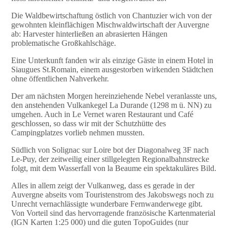
Die Waldbewirtschaftung östlich von Chantuzier wich von der
gewohnten kleinflächigen Mischwaldwirtschaft der Auvergne
ab: Harvester hinterließen an abrasierten Hängen
problematische Großkahlschäge.
Eine Unterkunft fanden wir als einzige Gäste in einem Hotel in
Siaugues St.Romain, einem ausgestorben wirkenden Städtchen
ohne öffentlichen Nahverkehr.
Der am nächsten Morgen hereinziehende Nebel veranlasste uns,
den anstehenden Vulkankegel La Durande (1298 m ü. NN) zu
umgehen. Auch in Le Vernet waren Restaurant und Café
geschlossen, so dass wir mit der Schutzhütte des
Campingplatzes vorlieb nehmen mussten.
Südlich von Solignac sur Loire bot der Diagonalweg 3F nach
Le-Puy, der zeitweilig einer stillgelegten Regionalbahnstrecke
folgt, mit dem Wasserfall von la Beaume ein spektakuläres Bild.
Alles in allem zeigt der Vulkanweg, dass es gerade in der
Auvergne abseits vom Touristenstrom des Jakobswegs noch zu
Unrecht vernachlässigte wunderbare Fernwanderwege gibt.
Von Vorteil sind das hervorragende französische Kartenmaterial
(IGN Karten 1:25 000) und die guten TopoGuides (nur