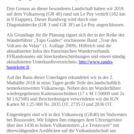
Den Genuss an dieser besonderen Landschaft haben wir 2018
auf dem Vulkanweg (GR 40) rund um Le Puy vertieft (182 km
in 9 Etappen). Dieser Rundweg wird durch eine
Diagonalstrecke (GR 3 und GR 3F) an Le Puy angeschlossen.
Als Grundlage für die Planung eignet sich der in der Reihe der
Wanderführer „Topo Guides“ erschienene Band „Tour des
Volcans du Velay“ (1. Auflage 2009). Hilfreich sind die
aktualisierten Infos des französischen Wanderverbands
FFRandonnées mit Streckenbeschreibungen und einem ständig
aktualisierten Unterkunftsverzeichnis:
http://www.rando-
hauteloire.fr
.
Auf der Basis dieser Unterlagen erkundeten wir in der 2.
Maihälfte 2018 in neun Tagen große Teile des landschaftlich
bemerkenswerten Vulkanwegs. Neben den im Wanderführer
wiedergegebenen Kartenausschnitten (17 x M 1:50000 und 2x
M 1:62500) und Beschreibungen verwendeten wir die IGN
Karten M 1:25 000 Nr. 2835 OT, 2735 O und 2836 OT.
Eingestiegen sind wir in den Vulkanweg (GR40) im Südwesten
bei Boussoulet. Wir folgten ihm entgegen dem Uhrzeigersinn
über den 1436 m hohen Vulkanstutzen „Le Testavoyre“ mit
überwältigenden Ausblicken auf die Vulkanlandschaft um