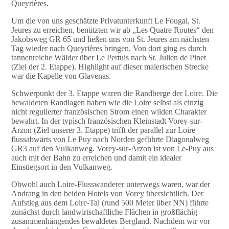
Queyrières.
Um die von uns geschätzte Privatunterkunft Le Fougal, St.
Jeures zu erreichen, benützten wir ab „Les Quatre Routes“ den
Jakobsweg GR 65 und ließen uns von St. Jeures am nächsten
Tag wieder nach Queyrières bringen. Von dort ging es durch
tannenreiche Wälder über Le Pertuis nach St. Julien de Pinet
(Ziel der 2. Etappe). Highlight auf dieser malerischen Strecke
war die Kapelle von Glavenas.
Schwerpunkt der 3. Etappe waren die Randberge der Loire. Die
bewaldeten Randlagen haben wie die Loire selbst als einzig
nicht regulierter französischen Strom einen wilden Charakter
bewahrt. In der typisch französischen Kleinstadt Vorey-sur-
Arzon (Ziel unserer 3. Etappe) trifft der parallel zur Loire
flussabwärts von Le Puy nach Norden geführte Diagonalweg
GR3 auf den Vulkanweg. Vorey-sur-Arzon ist von Le-Puy aus
auch mit der Bahn zu erreichen und damit ein idealer
Einstiegsort in den Vulkanweg.
Obwohl auch Loire-Flusswanderer unterwegs waren, war der
Andrang in den beiden Hotels von Vorey übersichtlich. Der
Aufstieg aus dem Loire-Tal (rund 500 Meter über NN) führte
zunächst durch landwirtschaftliche Flächen in großflächig
zusammenhängendes bewaldetes Bergland. Nachdem wir vor