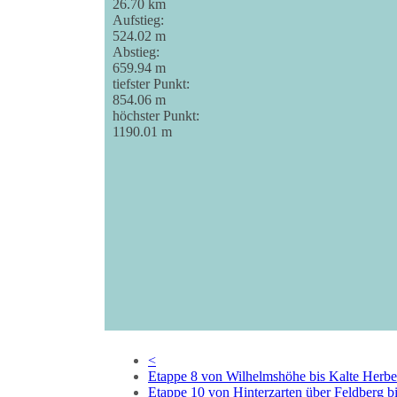
26.70 km
Aufstieg:
524.02 m
Abstieg:
659.94 m
tiefster Punkt:
854.06 m
höchster Punkt:
1190.01 m
<
Etappe 8 von Wilhelmshöhe bis Kalte Herbe
Etappe 10 von Hinterzarten über Feldberg b