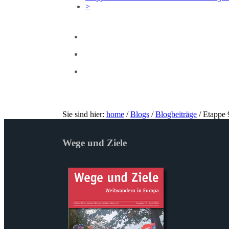
>
Sie sind hier:
home
/
Blogs
/
Blogbeiträge
/
Etappe 
Wege und Ziele