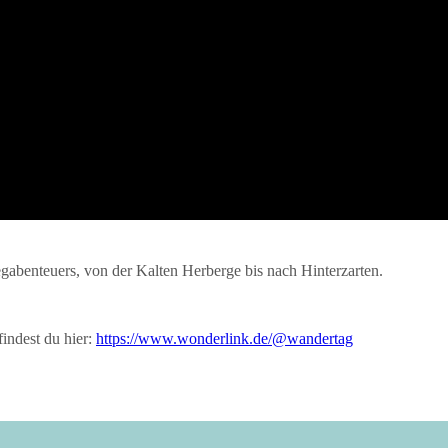
egabenteuers, von der Kalten Herberge bis nach Hinterzarten.
indest du hier:
https://www.wonderlink.de/@wandertag