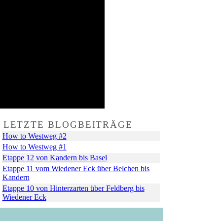
LETZTE BLOGBEITRÄGE
How to Westweg #2
How to Westweg #1
Etappe 12 von Kandern bis Basel
Etappe 11 vom Wiedener Eck über Belchen bis
Kandern
Etappe 10 von Hinterzarten über Feldberg bis
Wiedener Eck
+