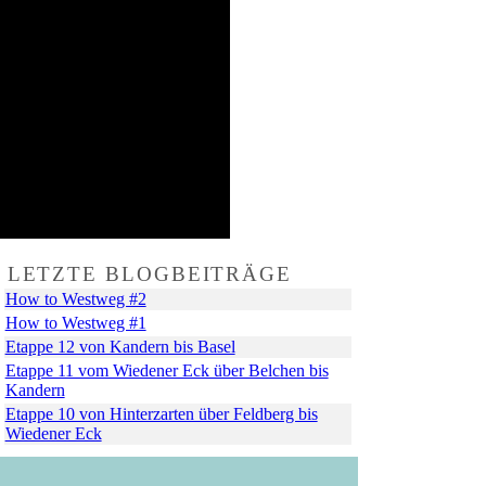
LETZTE BLOGBEITRÄGE
How to Westweg #2
How to Westweg #1
Etappe 12 von Kandern bis Basel
Etappe 11 vom Wiedener Eck über Belchen bis
Kandern
Etappe 10 von Hinterzarten über Feldberg bis
Wiedener Eck
+