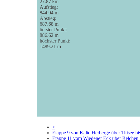
27.87 km
Aufstieg:
844.94 m
Abstieg:
687.68 m
tiefster Punkt:
886.62 m
höchster Punkt:
1489.21 m
<
Etappe 9 von Kalte Herberge über Titisee bi
Etappe 11 vom Wiedener Eck über Belchen 