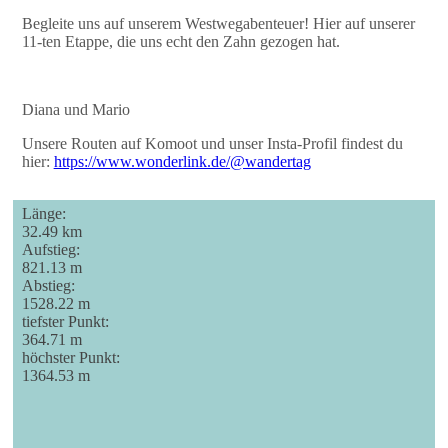
Begleite uns auf unserem Westwegabenteuer! Hier auf unserer
11-ten Etappe, die uns echt den Zahn gezogen hat.
Diana und Mario
Unsere Routen auf Komoot und unser Insta-Profil findest du
hier:
https://www.wonderlink.de/@wandertag
Länge:
32.49 km
Aufstieg:
821.13 m
Abstieg:
1528.22 m
tiefster Punkt:
364.71 m
höchster Punkt:
1364.53 m