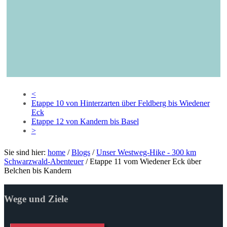
Leaflet
| Tiles
© Esri
—
<
Etappe 10 von Hinterzarten über Feldberg bis Wiedener
Eck
Etappe 12 von Kandern bis Basel
>
Sie sind hier:
home
/
Blogs
/
Unser Westweg-Hike - 300 km
Schwarzwald-Abenteuer
/
Etappe 11 vom Wiedener Eck über
Belchen bis Kandern
Wege und Ziele