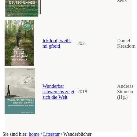
Seitz
Ick loof, weil’s
Daniel
2021
mi gfreit!
Krezdorn
Wunderbar
Andreas
schwerelos zeigt
2018
Simmen
sich die Welt
(Hg.)
Sie sind hier:
home
/
Literatur
/
Wanderbücher