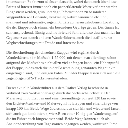
interessanten Punkt zum nächsten darstellt, wobei dann auch über diese
Points of Interest immer noch ein paar erklärende Worte verloren werden.
Eingestreut werden, grün unterlegt, Informationen zu besonderen
Wegpunkten wie Gebäude, Denkmäler, Naturphänomene etc. und,
spannend und informativ, sogen. Porträts zu herausgehobenen Locations,
die der Etappe noch einmal ein besonderes Gepräge geben. Das Ganze ist
sehr ansprechend, flüssig und motivierend formuliert, so dass man hier, im
Gegensatz zu manch anderen Wanderführern, auch die detaillierteren
Wegbeschreibungen mit Freude und Interesse liest.
Die Beschreibung der einzelnen Etappen wird ergänzt durch
Wanderkärtchen im Maßstab 1:75 000, mit denen man allerdings schon
aufgrund des Maßstabes nicht allzu viel anfangen kann, ein Höhenprofil
der Etappe, in das auch die in der Beschreibung genannten Wegpunkte
eingetragen sind, und einigen Fotos. Zu jeder Etappe lassen sich auch die
zugehörigen GPS-Tracks herunterladen.
Dieser aktuelle Wanderführer aus dem Rother-Verlag beschreibt in
Wahrheit zwei Weitwanderwege durch die Sächsische Schweiz: Den
Malerweg mit 8 Etappen und einer Gesamtlänge von gut 120 km sowie
den Dichter-Musiker- und Malerweg mit 5 Etappen und einer Länge von
knapp 100 km. Beide Wege überschneiden sich hin und wieder und lassen
sich auch gut kombinieren, wie z.B. zu einer 10-tägigen Wanderung, auf
die im Führer auch hingewiesen wird. Beide Wege können auch als
Aneinanderreihung von Tagestouren begangen werden, wofür sich Pirna