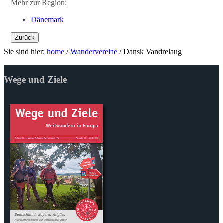
Mehr zur Region:
Dänemark
Zurück
Sie sind hier:
home
/
Wandervereine
/
Dansk Vandrelaug
Wege und Ziele