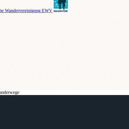
che Wandervereinigung EWV
anderwege