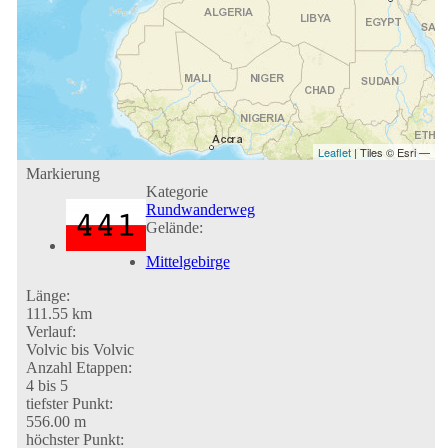
Leaflet
| Tiles © Esri —
Markierung
Kategorie
Rundwanderweg
Gelände:
Mittelgebirge
Länge:
111.55 km
Verlauf:
Volvic bis Volvic
Anzahl Etappen:
4 bis 5
tiefster Punkt:
556.00 m
höchster Punkt: