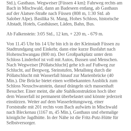
Std.), Gasthaus. Wegweiser [Füssen 4 km]: Fahrweg rechts am
Bach in Mischwald, dann an Badeseen entlang, ab Gasthaus
auf der Alatsee-Straße nach Füssen (808 m, 1:30 Std. ab
Salober Alpe). Basilika St. Mang, Hohes Schloss, historische
Altstadt, Hotels, Gasthäuser, Läden, Bahn, Bus.
Ab Falkenstein: 3:05 Std., 12 km, + 220 m, - 679 m.
Von 11.45 Uhr bis 14 Uhr bin ich in der Kleinstadt Füssen zu
Stadtrundgang und Einkehr, dann eine kurze Busfahrt nach
Hohenschwangau (800 m). Der Großparkplatz unter dem
Schloss Linderhof ist voll mit Autos, Bussen und Menschen.
Nach Wegweiser [Pöllatschlucht] gehe ich auf Fußweg zur
Schlucht, auf Bergweg, Steinstufen, Metallsteg durch die
Pöllatschlucht mit Wasserfall hinauf zur Marienbrücke (40
Min.). Die Brücke bietet einen weltbekannten Ausblick zum
Schloss Neuschwanstein, darauf drängeln sich massenhaft
Besucher. Einer meint, die alte Stahlkonstruktion hoch über
dem Wasserfall ist permanent überbelastet und könnte jederzeit
einstürzen. Weiter auf dem Wasserleitungsweg, einer
Forststraße mit 201 rechts vom Bach aufwärts in Mischwald
nach Bleckenau (1167 m, 45 Min.), Gasthaus und ehemalige
königliche Jagdhütte. In der Nähe ist die Fritz-Putz-Hütte für
Selbstversorger.