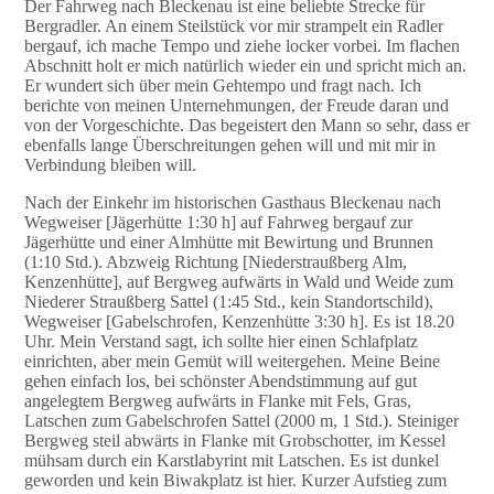
Der Fahrweg nach Bleckenau ist eine beliebte Strecke für
Bergradler. An einem Steilstück vor mir strampelt ein Radler
bergauf, ich mache Tempo und ziehe locker vorbei. Im flachen
Abschnitt holt er mich natürlich wieder ein und spricht mich an.
Er wundert sich über mein Gehtempo und fragt nach. Ich
berichte von meinen Unternehmungen, der Freude daran und
von der Vorgeschichte. Das begeistert den Mann so sehr, dass er
ebenfalls lange Überschreitungen gehen will und mit mir in
Verbindung bleiben will.
Nach der Einkehr im historischen Gasthaus Bleckenau nach
Wegweiser [Jägerhütte 1:30 h] auf Fahrweg bergauf zur
Jägerhütte und einer Almhütte mit Bewirtung und Brunnen
(1:10 Std.). Abzweig Richtung [Niederstraußberg Alm,
Kenzenhütte], auf Bergweg aufwärts in Wald und Weide zum
Niederer Straußberg Sattel (1:45 Std., kein Standortschild),
Wegweiser [Gabelschrofen, Kenzenhütte 3:30 h]. Es ist 18.20
Uhr. Mein Verstand sagt, ich sollte hier einen Schlafplatz
einrichten, aber mein Gemüt will weitergehen. Meine Beine
gehen einfach los, bei schönster Abendstimmung auf gut
angelegtem Bergweg aufwärts in Flanke mit Fels, Gras,
Latschen zum Gabelschrofen Sattel (2000 m, 1 Std.). Steiniger
Bergweg steil abwärts in Flanke mit Grobschotter, im Kessel
mühsam durch ein Karstlabyrint mit Latschen. Es ist dunkel
geworden und kein Biwakplatz ist hier. Kurzer Aufstieg zum