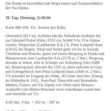
Die Route ist beschildert mit Wegweisern und Zusatzschildern
der Via Alpina.
39. Tag: Dienstag, 22.08.06
Karte f&b WK 351. Anreise per Bahn.
Oberstdorf (813 m), Auffahrt mit der Nebelhorn-Seilbahn bis
zur Edmund Probst Hütte (1932 m), Schild VAv (Via Alpina
violett). Wegweiser [Laufbacher Eck 2 h, Prinz Luitpold Haus
4:30 h], bei Regen, Wind und Nebel gehe ich los in Anorak,
Überhose und Poncho, quere auf einem Bergweg in Flanke mit
Blumenwiese zum Laufbacher Eck (2178 m, 2 Std.). Bergweg
abwärts in Wiese, teils in Schotter zur Schönberg Alm (1688
m). Bergweg kurz abwärts bis 1591 m, dann aufwärts in Gras
und Erlengebüsch zum Prinz Luitpold Haus (1846 m, 2 Std.).
VA Infotafel im Eingang der Hütte, 30 Gäste sind hier. Eintrag
im Hüttenbuch: 19.8., Jean-Paul Thiercelin und Bernadette
Mattieu, France, auf Via Alpina von Triest nach Monaco.
Auskunft vom Hütten-Personal: zwei Amerikaner waren hier
und ebenfalls auf VA.
4:00 Std., 9 km, + 501 m, - 587 m.