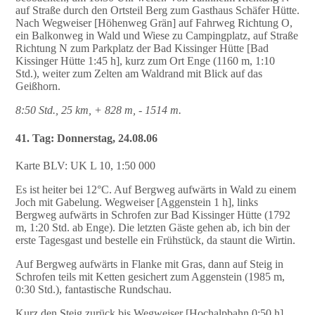
auf Straße durch den Ortsteil Berg zum Gasthaus Schäfer Hütte.
Nach Wegweiser [Höhenweg Grän] auf Fahrweg Richtung O,
ein Balkonweg in Wald und Wiese zu Campingplatz, auf Straße
Richtung N zum Parkplatz der Bad Kissinger Hütte [Bad
Kissinger Hütte 1:45 h], kurz zum Ort Enge (1160 m, 1:10
Std.), weiter zum Zelten am Waldrand mit Blick auf das
Geißhorn.
8:50 Std., 25 km, + 828 m, - 1514 m.
41. Tag: Donnerstag, 24.08.06
Karte BLV: UK L 10, 1:50 000
Es ist heiter bei 12°C. Auf Bergweg aufwärts in Wald zu einem
Joch mit Gabelung. Wegweiser [Aggenstein 1 h], links
Bergweg aufwärts in Schrofen zur Bad Kissinger Hütte (1792
m, 1:20 Std. ab Enge). Die letzten Gäste gehen ab, ich bin der
erste Tagesgast und bestelle ein Frühstück, da staunt die Wirtin.
Auf Bergweg aufwärts in Flanke mit Gras, dann auf Steig in
Schrofen teils mit Ketten gesichert zum Aggenstein (1985 m,
0:30 Std.), fantastische Rundschau.
Kurz den Steig zurück bis Wegweiser [Hochalpbahn 0:50 h],