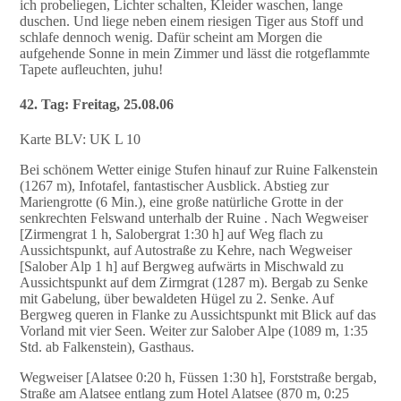
ich probeliegen, Lichter schalten, Kleider waschen, lange
duschen. Und liege neben einem riesigen Tiger aus Stoff und
schlafe dennoch wenig. Dafür scheint am Morgen die
aufgehende Sonne in mein Zimmer und lässt die rotgeflammte
Tapete aufleuchten, juhu!
42. Tag: Freitag, 25.08.06
Karte BLV: UK L 10
Bei schönem Wetter einige Stufen hinauf zur Ruine Falkenstein
(1267 m), Infotafel, fantastischer Ausblick. Abstieg zur
Mariengrotte (6 Min.), eine große natürliche Grotte in der
senkrechten Felswand unterhalb der Ruine . Nach Wegweiser
[Zirmengrat 1 h, Salobergrat 1:30 h] auf Weg flach zu
Aussichtspunkt, auf Autostraße zu Kehre, nach Wegweiser
[Salober Alp 1 h] auf Bergweg aufwärts in Mischwald zu
Aussichtspunkt auf dem Zirmgrat (1287 m). Bergab zu Senke
mit Gabelung, über bewaldeten Hügel zu 2. Senke. Auf
Bergweg queren in Flanke zu Aussichtspunkt mit Blick auf das
Vorland mit vier Seen. Weiter zur Salober Alpe (1089 m, 1:35
Std. ab Falkenstein), Gasthaus.
Wegweiser [Alatsee 0:20 h, Füssen 1:30 h], Forststraße bergab,
Straße am Alatsee entlang zum Hotel Alatsee (870 m, 0:25