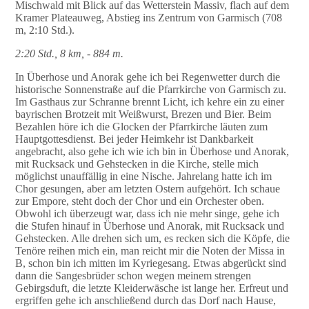
Mischwald mit Blick auf das Wetterstein Massiv, flach auf dem
Kramer Plateauweg, Abstieg ins Zentrum von Garmisch (708
m, 2:10 Std.).
2:20 Std., 8 km, - 884 m.
In Überhose und Anorak gehe ich bei Regenwetter durch die
historische Sonnenstraße auf die Pfarrkirche von Garmisch zu.
Im Gasthaus zur Schranne brennt Licht, ich kehre ein zu einer
bayrischen Brotzeit mit Weißwurst, Brezen und Bier. Beim
Bezahlen höre ich die Glocken der Pfarrkirche läuten zum
Hauptgottesdienst. Bei jeder Heimkehr ist Dankbarkeit
angebracht, also gehe ich wie ich bin in Überhose und Anorak,
mit Rucksack und Gehstecken in die Kirche, stelle mich
möglichst unauffällig in eine Nische. Jahrelang hatte ich im
Chor gesungen, aber am letzten Ostern aufgehört. Ich schaue
zur Empore, steht doch der Chor und ein Orchester oben.
Obwohl ich überzeugt war, dass ich nie mehr singe, gehe ich
die Stufen hinauf in Überhose und Anorak, mit Rucksack und
Gehstecken. Alle drehen sich um, es recken sich die Köpfe, die
Tenöre reihen mich ein, man reicht mir die Noten der Missa in
B, schon bin ich mitten im Kyriegesang. Etwas abgerückt sind
dann die Sangesbrüder schon wegen meinem strengen
Gebirgsduft, die letzte Kleiderwäsche ist lange her. Erfreut und
ergriffen gehe ich anschließend durch das Dorf nach Hause,