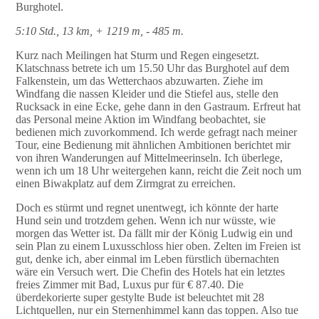
Burghotel.
5:10 Std., 13 km, + 1219 m, - 485 m.
Kurz nach Meilingen hat Sturm und Regen eingesetzt.
Klatschnass betrete ich um 15.50 Uhr das Burghotel auf dem
Falkenstein, um das Wetterchaos abzuwarten. Ziehe im
Windfang die nassen Kleider und die Stiefel aus, stelle den
Rucksack in eine Ecke, gehe dann in den Gastraum. Erfreut hat
das Personal meine Aktion im Windfang beobachtet, sie
bedienen mich zuvorkommend. Ich werde gefragt nach meiner
Tour, eine Bedienung mit ähnlichen Ambitionen berichtet mir
von ihren Wanderungen auf Mittelmeerinseln. Ich überlege,
wenn ich um 18 Uhr weitergehen kann, reicht die Zeit noch um
einen Biwakplatz auf dem Zirmgrat zu erreichen.
Doch es stürmt und regnet unentwegt, ich könnte der harte
Hund sein und trotzdem gehen. Wenn ich nur wüsste, wie
morgen das Wetter ist. Da fällt mir der König Ludwig ein und
sein Plan zu einem Luxusschloss hier oben. Zelten im Freien ist
gut, denke ich, aber einmal im Leben fürstlich übernachten
wäre ein Versuch wert. Die Chefin des Hotels hat ein letztes
freies Zimmer mit Bad, Luxus pur für € 87.40. Die
überdekorierte super gestylte Bude ist beleuchtet mit 28
Lichtquellen, nur ein Sternenhimmel kann das toppen. Also tue