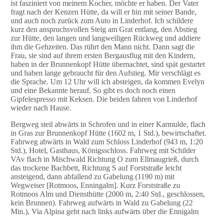
ist fasziniert von meinem Kocher, möchte er haben. Der Vater
fragt nach der Kenzen Hütte, da will er hin mit seiner Bande,
und auch noch zurück zum Auto in Linderhof. Ich schildere
kurz den anspruchsvollen Steig am Grat entlang, den Abstieg
zur Hütte, den langen und langweiligen Rückweg und addiere
ihm die Gehzeiten. Das rührt den Mann nicht. Dann sagt die
Frau, sie sind auf ihrem ersten Bergausflug mit den Kindern,
haben in der Brunnenkopf Hütte übernachtet, sind spät gestartet
und haben lange gebraucht für den Aufstieg. Mir verschlägt es
die Sprache. Um 12 Uhr will ich absteigen, da kommen Evelyn
und eine Bekannte herauf. So gibt es doch noch einen
Gipfelespresso mit Keksen. Die beiden fahren von Linderhof
wieder nach Hause.
Bergweg steil abwärts in Schrofen und in einer Karmulde, flach
in Gras zur Brunnenkopf Hütte (1602 m, 1 Std.), bewirtschaftet.
Fahrweg abwärts in Wald zum Schloss Linderhof (943 m, 1:20
Std.), Hotel, Gasthaus, Königsschloss. Fahrweg mit Schilder
VAv flach in Mischwald Richtung O zum Ellmaugrieß, durch
das trockene Bachbett, Richtung S auf Forststraße leicht
ansteigend, dann abfallend zu Gabelung (1190 m) mit
Wegweiser [Rotmoos, Enningalm]. Kurz Forststraße zu
Rotmoos Alm und Diensthütte (2000 m, 2:40 Std., geschlossen,
kein Brunnen). Fahrweg aufwärts in Wald zu Gabelung (22
Min.), Via Alpina geht nach links aufwärts über die Ennigalm