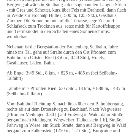
Bergweg abwärts in Steilhang - den sogenannten Langen Strich
- mit Gras und Schotter, kurz über Fels mit Drahtseil, dann flach
in Weide zur Hochalp Hütte (1500 m, 1:05 Std.), Gasthaus,
Zimmer. Die Sonne brennt auf die Terrasse, lege Zelt und
Schlafsack zum Trocknen aus, setze mich für Kartoffelsuppe
und Germknödel in den Schatten eines Sonnenschirms,
wunderbar.
Nebenan ist die Bergstation der Breitenberg Seilbahn, fahre
hinab ins Tal, gehe auf Straße durch den Ort Pfronten zum
Bahnhof im Ortsteil Ried (856 m, 0:50 Std.), Hotels,
Gasthäuser, Läden, Bahn.
Ab Enge: 3:45 Std., 8 km, + 825 m, - 485 m (bei Seilbahn-
Talfahrt)
Tannheim > Pfronten Ried: 6:05 Std., 13 km, + 888 m, - 485 m
(Seilbahn-Talfahrt)
Vom Bahnhof Richtung S, nach links über den Bahnübergang,
rechts ab auf dem Drosselweg zu Bachlauf. Nach Wegweiser
[Pfronten-Meilingen 0:30 h] auf Fußweg in Wald, dann Straße
bergauf nach Meilingen. Wegweiser [Falkenstein 1 h], Straße,
Fahrweg in Wiese, ein Stück Straße, dann auf Bergweg in Wald
bergauf zum Falkenstein (1250 m, 1:25 Std.), Burgruine und