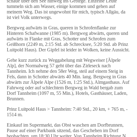
schaue über den See hinweg ins Gebirge. Einzelne Leute
tummeln sich am Wasser, einige kommen und gehen auf
meinem Weg. Das ist ungewohnt für mich, typisch Allgäu, da
ist viel Volk unterwegs.
Bergweg aufwärts in Gras, queren in Schrofenflanke zur
Hinteren Schafwanne (1985 m). Bergweg abwärts, queren und
aufwärts in Flanke mit Gras, Schotter und Schrofen zum
Geißhorn (2249 m, 2:15 Std. ab Schrecksee, 5:20 Std. ab Prinz
Luitpold Haus). Der Gipfel ist leider in Wolken, keine Aussicht.
Gehe kurz zurück zu Weggabelung mit Wegweiser [Älpele
Alp], der Normalweg 57 geht über das Zirleseck nach
Tannheim. Ich nehme den 58er Weg, steil auf einem Steig in
Fels, dann in Schotter abwärts 40 Min. lang. Bergweg in Gras
abwärts zur Älpele Alpe (1526 m, 1:25 Std.), Almgasthaus. Auf
Fahrweg oder auf schlechtem Bergweg in Wald bergab zum
Dorf Tannheim (1097 m, 55 Min.), Hotels, Gasthäuser, Laden,
Brunnen.
Prinz Luitpold Haus > Tannheim: 7:40 Std., 20 km, + 765 m, -
1514 m.
Einkauf im Supermarkt, das Obst waschen am Dorfbrunnen,
Pause auf einer Parkbank sitzend, das Geschehen im Dorf
beobachten, um 18:30 Uhr weiter. Von Tannheim Richtung N