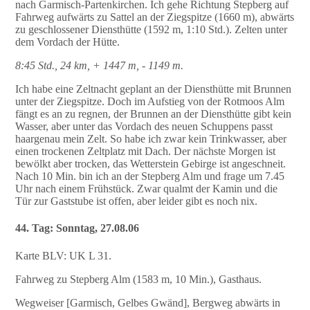
nach Garmisch-Partenkirchen. Ich gehe Richtung Stepberg auf
Fahrweg aufwärts zu Sattel an der Ziegspitze (1660 m), abwärts
zu geschlossener Diensthütte (1592 m, 1:10 Std.). Zelten unter
dem Vordach der Hütte.
8:45 Std., 24 km, + 1447 m, - 1149 m.
Ich habe eine Zeltnacht geplant an der Diensthütte mit Brunnen
unter der Ziegspitze. Doch im Aufstieg von der Rotmoos Alm
fängt es an zu regnen, der Brunnen an der Diensthütte gibt kein
Wasser, aber unter das Vordach des neuen Schuppens passt
haargenau mein Zelt. So habe ich zwar kein Trinkwasser, aber
einen trockenen Zeltplatz mit Dach. Der nächste Morgen ist
bewölkt aber trocken, das Wetterstein Gebirge ist angeschneit.
Nach 10 Min. bin ich an der Stepberg Alm und frage um 7.45
Uhr nach einem Frühstück. Zwar qualmt der Kamin und die
Tür zur Gaststube ist offen, aber leider gibt es noch nix.
44. Tag: Sonntag, 27.08.06
Karte BLV: UK L 31.
Fahrweg zu Stepberg Alm (1583 m, 10 Min.), Gasthaus.
Wegweiser [Garmisch, Gelbes Gwänd], Bergweg abwärts in