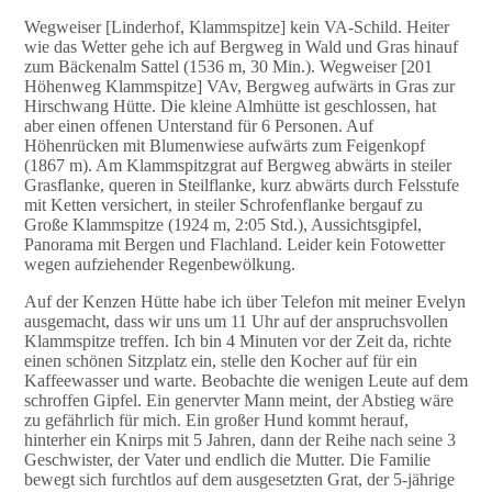
Wegweiser [Linderhof, Klammspitze] kein VA-Schild. Heiter
wie das Wetter gehe ich auf Bergweg in Wald und Gras hinauf
zum Bäckenalm Sattel (1536 m, 30 Min.). Wegweiser [201
Höhenweg Klammspitze] VAv, Bergweg aufwärts in Gras zur
Hirschwang Hütte. Die kleine Almhütte ist geschlossen, hat
aber einen offenen Unterstand für 6 Personen. Auf
Höhenrücken mit Blumenwiese aufwärts zum Feigenkopf
(1867 m). Am Klammspitzgrat auf Bergweg abwärts in steiler
Grasflanke, queren in Steilflanke, kurz abwärts durch Felsstufe
mit Ketten versichert, in steiler Schrofenflanke bergauf zu
Große Klammspitze (1924 m, 2:05 Std.), Aussichtsgipfel,
Panorama mit Bergen und Flachland. Leider kein Fotowetter
wegen aufziehender Regenbewölkung.
Auf der Kenzen Hütte habe ich über Telefon mit meiner Evelyn
ausgemacht, dass wir uns um 11 Uhr auf der anspruchsvollen
Klammspitze treffen. Ich bin 4 Minuten vor der Zeit da, richte
einen schönen Sitzplatz ein, stelle den Kocher auf für ein
Kaffeewasser und warte. Beobachte die wenigen Leute auf dem
schroffen Gipfel. Ein genervter Mann meint, der Abstieg wäre
zu gefährlich für mich. Ein großer Hund kommt herauf,
hinterher ein Knirps mit 5 Jahren, dann der Reihe nach seine 3
Geschwister, der Vater und endlich die Mutter. Die Familie
bewegt sich furchtlos auf dem ausgesetzten Grat, der 5-jährige