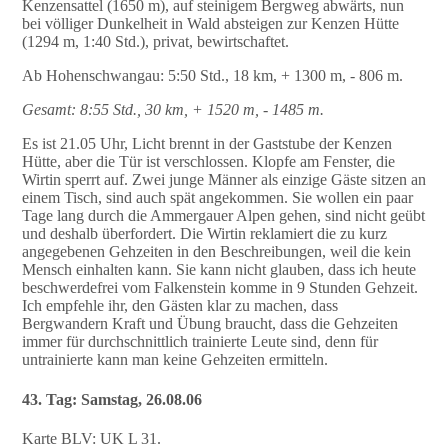
Kenzensattel (1650 m), auf steinigem Bergweg abwärts, nun
bei völliger Dunkelheit in Wald absteigen zur Kenzen Hütte
(1294 m, 1:40 Std.), privat, bewirtschaftet.
Ab Hohenschwangau: 5:50 Std., 18 km, + 1300 m, - 806 m.
Gesamt: 8:55 Std., 30 km, + 1520 m, - 1485 m.
Es ist 21.05 Uhr, Licht brennt in der Gaststube der Kenzen
Hütte, aber die Tür ist verschlossen. Klopfe am Fenster, die
Wirtin sperrt auf. Zwei junge Männer als einzige Gäste sitzen an
einem Tisch, sind auch spät angekommen. Sie wollen ein paar
Tage lang durch die Ammergauer Alpen gehen, sind nicht geübt
und deshalb überfordert. Die Wirtin reklamiert die zu kurz
angegebenen Gehzeiten in den Beschreibungen, weil die kein
Mensch einhalten kann. Sie kann nicht glauben, dass ich heute
beschwerdefrei vom Falkenstein komme in 9 Stunden Gehzeit.
Ich empfehle ihr, den Gästen klar zu machen, dass
Bergwandern Kraft und Übung braucht, dass die Gehzeiten
immer für durchschnittlich trainierte Leute sind, denn für
untrainierte kann man keine Gehzeiten ermitteln.
43. Tag: Samstag, 26.08.06
Karte BLV: UK L 31.