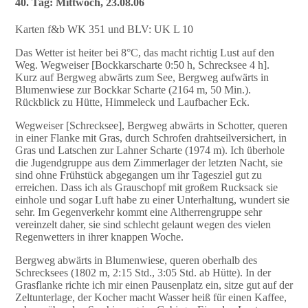
40. Tag: Mittwoch, 23.08.06
Karten f&b WK 351 und BLV: UK L 10
Das Wetter ist heiter bei 8°C, das macht richtig Lust auf den
Weg. Wegweiser [Bockkarscharte 0:50 h, Schrecksee 4 h].
Kurz auf Bergweg abwärts zum See, Bergweg aufwärts in
Blumenwiese zur Bockkar Scharte (2164 m, 50 Min.).
Rückblick zu Hütte, Himmeleck und Laufbacher Eck.
Wegweiser [Schrecksee], Bergweg abwärts in Schotter, queren
in einer Flanke mit Gras, durch Schrofen drahtseilversichert, in
Gras und Latschen zur Lahner Scharte (1974 m). Ich überhole
die Jugendgruppe aus dem Zimmerlager der letzten Nacht, sie
sind ohne Frühstück abgegangen um ihr Tagesziel gut zu
erreichen. Dass ich als Grauschopf mit großem Rucksack sie
einhole und sogar Luft habe zu einer Unterhaltung, wundert sie
sehr. Im Gegenverkehr kommt eine Altherrengruppe sehr
vereinzelt daher, sie sind schlecht gelaunt wegen des vielen
Regenwetters in ihrer knappen Woche.
Bergweg abwärts in Blumenwiese, queren oberhalb des
Schrecksees (1802 m, 2:15 Std., 3:05 Std. ab Hütte). In der
Grasflanke richte ich mir einen Pausenplatz ein, sitze gut auf der
Zeltunterlage, der Kocher macht Wasser heiß für einen Kaffee,