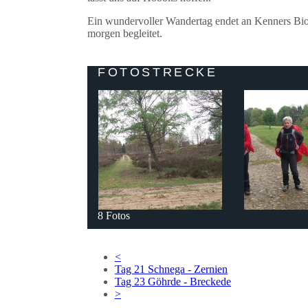
Ein wundervoller Wandertag endet an Kenners Bioho
morgen begleitet.
FOTOSTRECKE
8 Fotos
<
Tag 21 Schnega - Zernien
Tag 23 Göhrde - Breckede
>