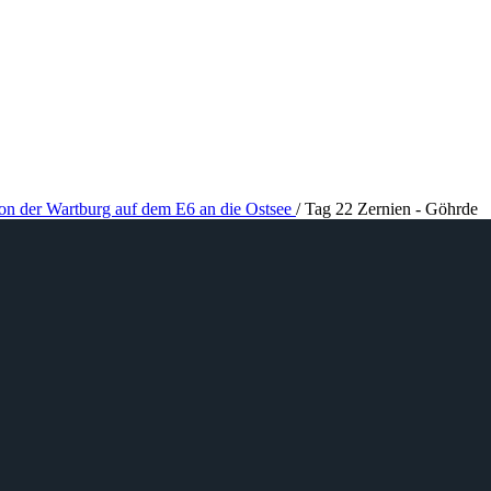
von der Wartburg auf dem E6 an die Ostsee
/
Tag 22 Zernien - Göhrde