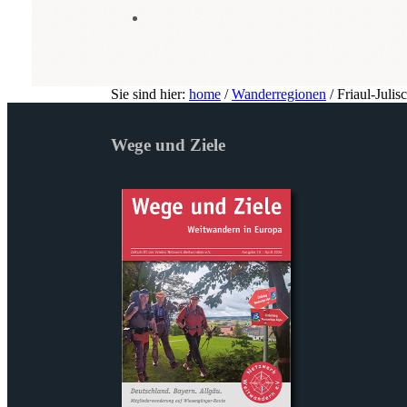
Sie sind hier:
home
/
Wanderregionen
/
Friaul-Julis
Wege und Ziele