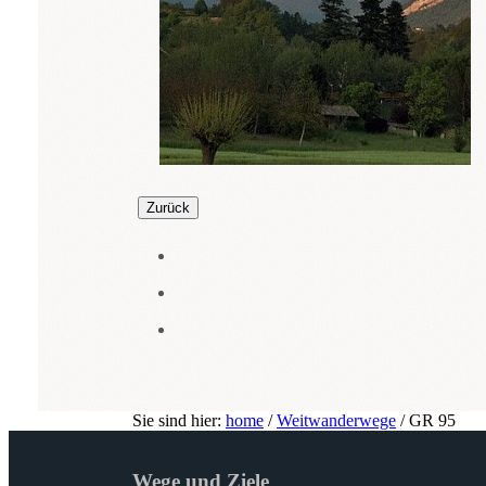
Zurück
Sie sind hier:
home
/
Weitwanderwege
/
GR 95
Wege und Ziele