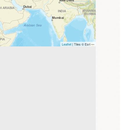
Leaflet
| Tiles © Esri —