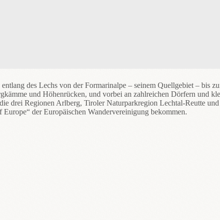
entlang des Lechs von der Formarinalpe – seinem Quellgebiet – bis z
rgkämme und Höhenrücken, und vorbei an zahlreichen Dörfern und klei
ie drei Regionen Arlberg, Tiroler Naturparkregion Lechtal-Reutte un
t of Europe“ der Europäischen Wandervereinigung bekommen.