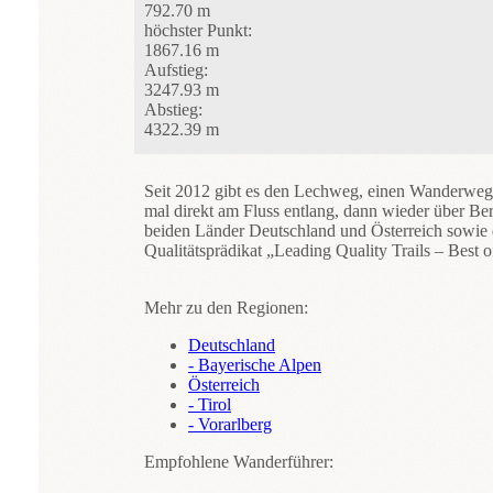
792.70 m
höchster Punkt:
1867.16 m
Aufstieg:
3247.93 m
Abstieg:
4322.39 m
Seit 2012 gibt es den Lechweg, einen Wanderweg 
mal direkt am Fluss entlang, dann wieder über Be
beiden Länder Deutschland und Österreich sowie d
Qualitätsprädikat „Leading Quality Trails – Bes
Mehr zu den Regionen:
Deutschland
- Bayerische Alpen
Österreich
- Tirol
- Vorarlberg
Empfohlene Wanderführer: