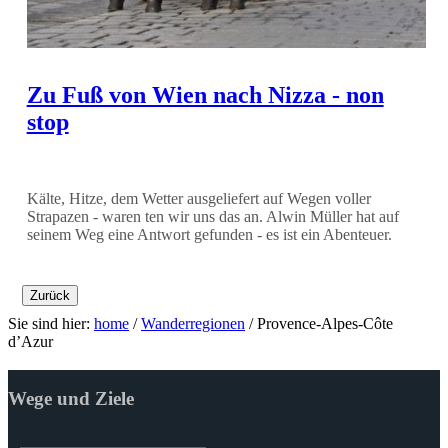
Zu Fuß von Wien nach Nizza - non
stop
Kälte, Hitze, dem Wetter ausgeliefert auf Wegen voller
Strapazen - waren ten wir uns das an. Alwin Müller hat auf
seinem Weg eine Antwort gefunden - es ist ein Abenteuer.
Zurück
Sie sind hier:
home
/
Wanderregionen
/
Provence-Alpes-Côte
d’Azur
Wege und Ziele