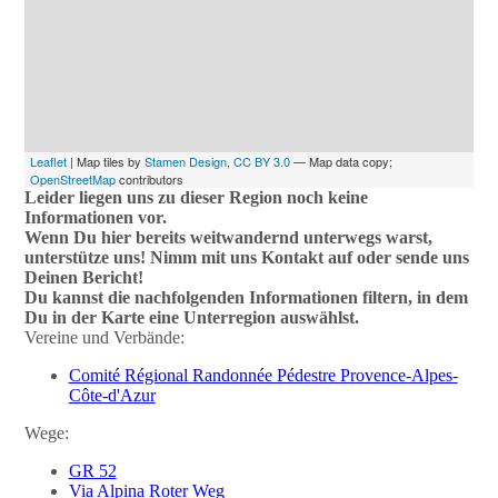
Leaflet
| Map tiles by
Stamen Design
,
CC BY 3.0
— Map data copy;
OpenStreetMap
contributors
Leider liegen uns zu dieser Region noch keine
Informationen vor.
Wenn Du hier bereits weitwandernd unterwegs warst,
unterstütze uns! Nimm mit uns Kontakt auf oder sende uns
Deinen Bericht!
Du kannst die nachfolgenden Informationen filtern, in dem
Du in der Karte eine Unterregion auswählst.
Vereine und Verbände:
Comité Régional Randonnée Pédestre Provence-Alpes-
Côte-d'Azur
Wege:
GR 52
Via Alpina Roter Weg