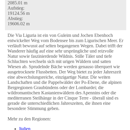
2085.01 m
Aufstieg:
19124.56 m
Abstieg:
19606.02 m
Die Via Liguria ist ein von Guleim und Jochen Ebenhoch
entwickelter Weg vom Bodensee bis zum Ligurischen Meer. Er
verläuft bewusst auf selten begangenen Wegen. Dabei trifft der
Wanderer häufig auf eine sehr ursprüngliche und reizvolle
Natur sowie faszinierdende Wildnis. Stille Täler und tiefe
Schluchten wechseln sich mit urigen Wäldern und satten
Wiesen ab. Sprudelnde Bäche werden genauso überquert wie
ausgetrocknete Flussbetten. Der Weg bietet zu jeder Jahreszeit
eine abwechslungsreiche, einzigartige Natur. Die weiten
Landschaften und die Pappelwälder der Po-Ebene, die alpinen
Bergregionen Graubündens oder der Lombardei; die
wildromantischen Kastanienwäldern des Apennins oder die
mediterranen Steilhänge in der Cinque Terre - überall sind es
gerade die unterschiedlichen Jahreszeiten, die ihnen eine
besondere Stimmung geben.
Mehr zu den Regionen:
Italien