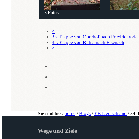
3 Fotos
<
33. Etappe von Oberhof nach Friedrichroda
35. Etappe von Ruhla nach Eisenach
>
Sie sind hier:
home
/
Blogs
/
EB Deutschland
/
34. 
Wege und Ziele