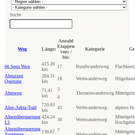
Suche
Anzahl
Etappen
Weg
Länge:
Kategorie
Ge
von: /
bis:
415.26
66 Seen Weg
17
Rundwanderweg
Flachland
km
Abruzzen
284.31
18
Weitwanderweg
Hügelland
Querung
km
3
71.41
Abtsweg
Themenwanderweg
Mittelgebi
km
4
720.83
Alpe-Adria-Trail
43
Weitwanderweg
alpines H
km
Alpenüberquerung
424.24
Mittelgebi
30
Weitwanderweg
L1
km
Hochgebi
Alpenüberquerung
7
136.67
Mittelgebi
Tegernsee -
Weitwanderweg