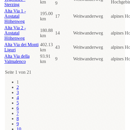
km
Hochgebi
9
Sterzing
Alta Via 1 -
195.00
Aostatal
17
Weitwanderweg
alpines H
km
Höhenweg
Alta Via 2 -
180.88
Aostatal
14
Weitwanderweg
alpines H
km
Höhenweg
Alta Via dei Monti
402.13
43
Weitwanderweg
alpines H
Liguri
km
Alta Via della
93.91
9
Weitwanderweg
alpines H
Valmalenco
km
Seite 1 von 21
1
2
3
4
5
6
7
8
9
10