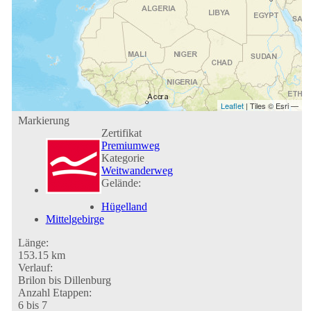
Leaflet
| Tiles © Esri —
Markierung
Zertifikat
Premiumweg
Kategorie
Weitwanderweg
Gelände:
Hügelland
Mittelgebirge
Länge:
153.15 km
Verlauf:
Brilon bis Dillenburg
Anzahl Etappen:
6 bis 7