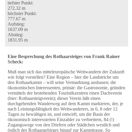
tiefster Punkt:
272.32 m
höchster Punkt:
777.67 m
Aufstieg:
1637.09 m
Abstieg:
1831.95 m
Eine Besprechung des Rothaarsteiges von Frank Rainer
Scheck:
Muß man sich das mitteleuropäische Weitwandern der Zukunft
wie folgt vorstellen? Eine Region – hier die Landstriche um
den Rothaarkamm – will seine Vermarktung ausbauen; die
ökonomischen Interessenten, primär: die Gastronomie, gründen
vermittels der bestehenden Touristikzentren einen Dachverein
(hier: Rothaarsteigverein); dieser Verein läßt einen
durchgehenden Wanderweg auf dem Kamm markieren, der, je
nach Leistungsfähigkeit des Weitwanderers, in 6, 8 oder 12
Tagen zu bewältigen ist, und entwirft, um die Basis der
ökonomisch interessierten Einzahler zu verbreitern, 84 (!)
Zugangswege von den Dörfern oder Städtchen westlich und
östlich des Rothaargebirges hinauf zur Kammtrasse. So