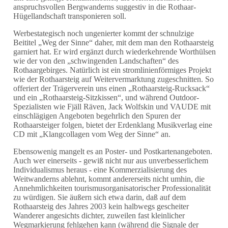
anspruchsvollen Bergwanderns suggestiv in die Rothaar-
Hügellandschaft transponieren soll.
Werbestategisch noch ungenierter kommt der schnulzige
Beititel „Weg der Sinne“ daher, mit dem man den Rothaarsteig
garniert hat. Er wird ergänzt durch wiederkehrende Worthülsen
wie der von den „schwingenden Landschaften“ des
Rothaargebirges. Natürlich ist ein stromlinienförmiges Projekt
wie der Rothaarsteig auf Weitervermarktung zugeschnitten. So
offeriert der Trägerverein uns einen „Rothaarsteig-Rucksack“
und ein „Rothaarsteig-Sitzkissen“, und während Outdoor-
Spezialisten wie Fjäll Räven, Jack Wolfskin und VAUDE mit
einschlägigen Angeboten begehrlich den Spuren der
Rothaarsteiger folgen, bietet der Erdenklang Musikverlag eine
CD mit „Klangcollagen vom Weg der Sinne“ an.
Ebensowenig mangelt es an Poster- und Postkartenangeboten.
Auch wer einerseits - gewiß nicht nur aus unverbesserlichem
Individualismus heraus - eine Kommerzialisierung des
Weitwanderns ablehnt, kommt andererseits nicht umhin, die
Annehmlichkeiten tourismusorganisatorischer Professionalität
zu würdigen. Sie äußern sich etwa darin, daß auf dem
Rothaarsteig des Jahres 2003 kein halbwegs gescheiter
Wanderer angesichts dichter, zuweilen fast kleinlicher
Wegmarkierung fehlgehen kann (während die Signale der