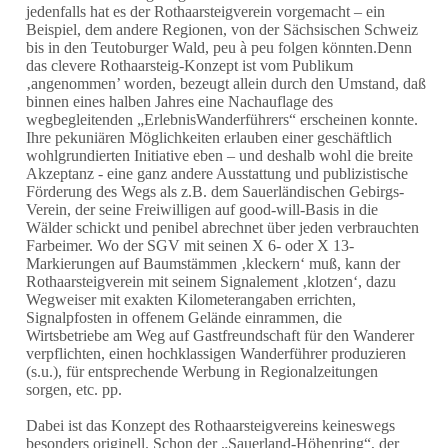
jedenfalls hat es der Rothaarsteigverein vorgemacht – ein
Beispiel, dem andere Regionen, von der Sächsischen Schweiz
bis in den Teutoburger Wald, peu à peu folgen könnten.Denn
das clevere Rothaarsteig-Konzept ist vom Publikum
‚angenommen’ worden, bezeugt allein durch den Umstand, daß
binnen eines halben Jahres eine Nachauflage des
wegbegleitenden „ErlebnisWanderführers“ erscheinen konnte.
Ihre pekuniären Möglichkeiten erlauben einer geschäftlich
wohlgrundierten Initiative eben – und deshalb wohl die breite
Akzeptanz - eine ganz andere Ausstattung und publizistische
Förderung des Wegs als z.B. dem Sauerländischen Gebirgs-
Verein, der seine Freiwilligen auf good-will-Basis in die
Wälder schickt und penibel abrechnet über jeden verbrauchten
Farbeimer. Wo der SGV mit seinen X 6- oder X 13-
Markierungen auf Baumstämmen ‚kleckern‘ muß, kann der
Rothaarsteigverein mit seinem Signalement ‚klotzen‘, dazu
Wegweiser mit exakten Kilometerangaben errichten,
Signalpfosten in offenem Gelände einrammen, die
Wirtsbetriebe am Weg auf Gastfreundschaft für den Wanderer
verpflichten, einen hochklassigen Wanderführer produzieren
(s.u.), für entsprechende Werbung in Regionalzeitungen
sorgen, etc. pp.
Dabei ist das Konzept des Rothaarsteigvereins keineswegs
besonders originell. Schon der „Sauerland-Höhenring“, der