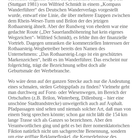
(Stuttgart 1981) von Wilfried Schmidt in einem „Kompass
Wanderführer“ des Deutschen Wanderverlags vorgestellt
wurde, entwarf eine Linie, die über mehrere Etappen zwischen
dem Rhein-Weser-Turm und Brilon der des jetzigen
Rothaarsteig ähnelt. Aber der Rundweg von ehedem war eine
gedachte Route („Der Sauerlandhöhenring hat kein eigenes
Wegzeichen“- Wilfried Schmidt), es fehlte ihm der finanzielle
Vortrieb. Dagegen umranken die kommerziellen Interessen der
Rothaarsteig-Wegbetreiber bereits den Namen des
Unternehmens: „Das Rothaarsteig-Logo ist ein geschütztes
Markenzeichen“, heißt es im Wanderführer. Das erscheint nur
folgerichtig, trägt die Bezeichnung selbst doch alle
Geburtsmale der Werbebranche.
Wo wäre denn auf der ganzen Strecke auch nur die Andeutung
eines schmalen, steilen Gebirgspfads zu finden? Vielmehr geht
man durchweg auf Forst- oder Wiesenwegen, im Bereich der
Ortschaften (z.B. Brilon, Winterberg, Dillenburg – hier eine
unschöne Stadtrandstrecke) unweigerlich auch auf Asphalt.
Pfadpassagen sind selten und niemals solcher Art, daß man von
einem Steig sprechen könnte; schon gar nicht läßt die 154 km
lange Trasse sich als Ganzes so bezeichnen. Aber den
Verantwortlichen ging und geht es bei ihrer nomenklatorischen
Fiktion natürlich nicht um sachgerechte Benennung, sondern
um eine griffige Reklamefloskel, die Kernerlebnisse des