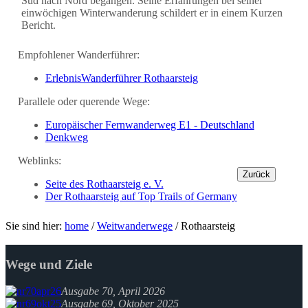
Süd nach Nord begangen. Seine Erfahrungen bei seiner
einwöchigen Winterwanderung schildert er in einem Kurzen
Bericht.
Empfohlener Wanderführer:
ErlebnisWanderführer Rothaarsteig
Parallele oder querende Wege:
Europäischer Fernwanderweg E1 - Deutschland
Denkweg
Weblinks:
Zurück
Seite des Rothaarsteig e. V.
Der Rothaarsteig auf Top Trails of Germany
Sie sind hier:
home
/
Weitwanderwege
/
Rothaarsteig
Wege und Ziele
Ausgabe 70, April 2026
Ausgabe 69, Oktober 2025