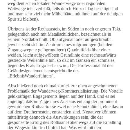
wegidentischen lokalen Wanderwege oder regionalen
Weitwege teils verblaßt, teils durch Holzschlag beseitigt sind
und man sehr viel mehr Mühe hätte, mit ihnen auf der richtigen
Spur zu bleiben).
Übrigens ist der Rothaarsteig im Süden in noch engerem Takt,
gelegentlich auch mit Metallschildchen, bezeichnet als in
seinem Nordabschnitt. Ob aufgemalt oder aufgeschraubt -
jeweils zieht sich im Zentrum eines rotgrundigen (bei den
Zugangswegen: gelbgrundigen) Quadratfelds über einer
weißen, leicht aufgewölbten Grundlinie eine rechtsaufwärts
gestreckte Wellenlinie hin, so daß im Ganzen ein schmales,
liegendes R als Logo lesbar wird. Der Professionalität des
Geländesignalements entspricht die des
„ErlebnisWanderführers".
Abschließend noch einmal zurück zur oben angeschnittenen
Problematik der Wanderweg-Kommerzialisierung. Die Vorteile
geldkräftigen Engagements liegen auf der Hand, und es sei
angefügt, daß im Zuge ihres Ausbaus entlang der prominent
gewordenen Rothaartrasse zwei neue Schutzhütten, eine davon
auf dem Dreiherrnstein, entstanden sind. Negativer könnten
mittelfristig dennoch die Auswirkungen sein, die der
gesponserte Erfolg des Rothaar-Höhenwegs auf die Erhaltung
der Wegestruktur im Umfeld hat. Was wird mit den