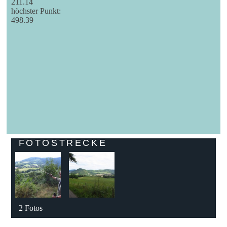
211.14
höchster Punkt:
498.39
Leaflet
| Tiles
© Esri
—
FOTOSTRECKE
2 Fotos