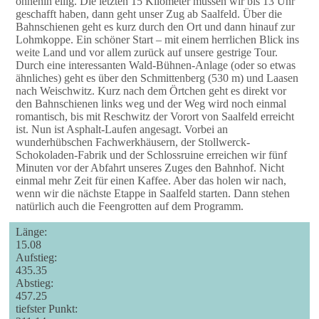
ohnehin eilig. Die letzten 15 Kilometer müssen wir bis 13 Uhr
geschafft haben, dann geht unser Zug ab Saalfeld. Über die
Bahnschienen geht es kurz durch den Ort und dann hinauf zur
Lohmkoppe. Ein schöner Start – mit einem herrlichen Blick ins
weite Land und vor allem zurück auf unsere gestrige Tour.
Durch eine interessanten Wald-Bühnen-Anlage (oder so etwas
ähnliches) geht es über den Schmittenberg (530 m) und Laasen
nach Weischwitz. Kurz nach dem Örtchen geht es direkt vor
den Bahnschienen links weg und der Weg wird noch einmal
romantisch, bis mit Reschwitz der Vorort von Saalfeld erreicht
ist. Nun ist Asphalt-Laufen angesagt. Vorbei an
wunderhübschen Fachwerkhäusern, der Stollwerck-
Schokoladen-Fabrik und der Schlossruine erreichen wir fünf
Minuten vor der Abfahrt unseres Zuges den Bahnhof. Nicht
einmal mehr Zeit für einen Kaffee. Aber das holen wir nach,
wenn wir die nächste Etappe in Saalfeld starten. Dann stehen
natürlich auch die Feengrotten auf dem Programm.
Länge:
15.08
Aufstieg:
435.35
Abstieg:
457.25
tiefster Punkt: