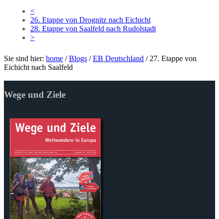
<
26. Etappe von Drognitz nach Eichicht
28. Etappe von Saalfeld nach Rudolstadt
>
Sie sind hier:
home
/
Blogs
/
EB Deutschland
/
27. Etappe von
Eichicht nach Saalfeld
Wege und Ziele