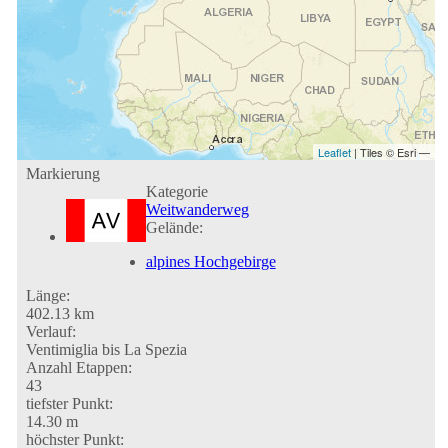
Leaflet
| Tiles © Esri —
Markierung
Kategorie
Weitwanderweg
Gelände:
alpines Hochgebirge
Länge:
402.13 km
Verlauf:
Ventimiglia bis La Spezia
Anzahl Etappen:
43
tiefster Punkt:
14.30 m
höchster Punkt: