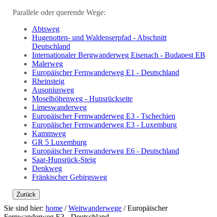
Parallele oder querende Wege:
Abtsweg
Hugenotten- und Waldenserpfad - Abschnitt
Deutschland
Internationaler Bergwanderweg Eisenach - Budapest EB
Malerweg
Europäischer Fernwanderweg E1 - Deutschland
Rheinsteig
Ausoniusweg
Moselhöhenweg - Hunsrückseite
Limeswanderweg
Europäischer Fernwanderweg E3 - Tschechien
Europäischer Fernwanderweg E3 - Luxemburg
Kammweg
GR 5 Luxemburg
Europäischer Fernwanderweg E6 - Deutschland
Saar-Hunsrück-Steig
Denkweg
Fränkischer Gebirgsweg
Zurück
Sie sind hier:
home
/
Weitwanderwege
/
Europäischer
Fernwanderweg E3 - Deutschland