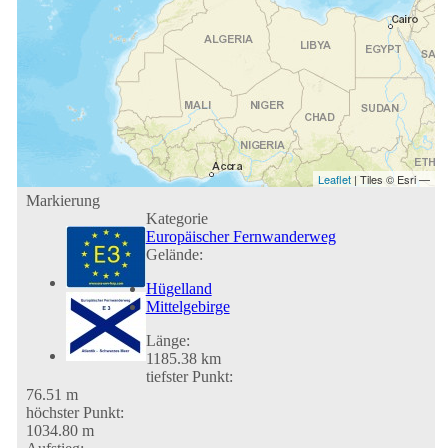
Leaflet
| Tiles © Esri —
Markierung
Kategorie
Europäischer Fernwanderweg
Gelände:
Hügelland
Mittelgebirge
Länge:
1185.38 km
tiefster Punkt:
76.51 m
höchster Punkt:
1034.80 m