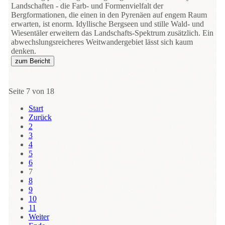
Landschaften - die Farb- und Formenvielfalt der
Bergformationen, die einen in den Pyrenäen auf engem Raum
erwarten, ist enorm. Idyllische Bergseen und stille Wald- und
Wiesentäler erweitern das Landschafts-Spektrum zusätzlich. Ein
abwechslungsreicheres Weitwandergebiet lässt sich kaum
denken.
zum Bericht
Seite 7 von 18
Start
Zurück
2
3
4
5
6
7
8
9
10
11
Weiter